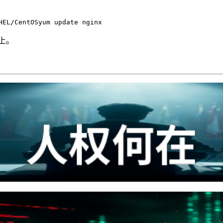
HEL/CentOSyum update nginx
上。