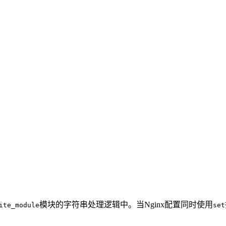
模块的字符串处理逻辑中。当Nginx配置同时使用
ite_module
set