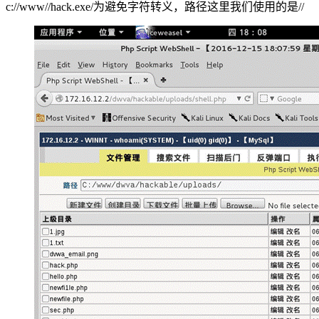
c://www//hack.exe/为避免字符转义，路径这里我们使用的是//