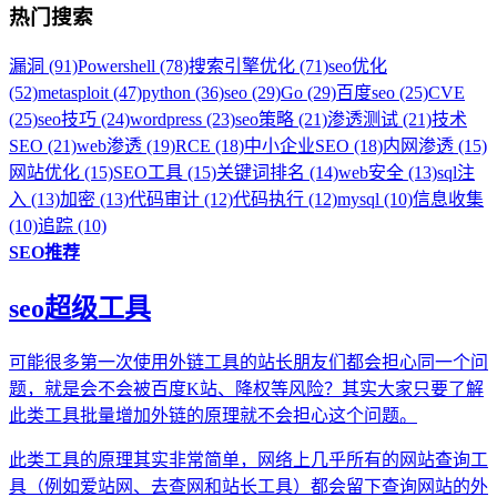
热门搜索
漏洞 (91)
Powershell (78)
搜索引擎优化 (71)
seo优化
(52)
metasploit (47)
python (36)
seo (29)
Go (29)
百度seo (25)
CVE
(25)
seo技巧 (24)
wordpress (23)
seo策略 (21)
渗透测试 (21)
技术
SEO (21)
web渗透 (19)
RCE (18)
中小企业SEO (18)
内网渗透 (15)
网站优化 (15)
SEO工具 (15)
关键词排名 (14)
web安全 (13)
sql注
入 (13)
加密 (13)
代码审计 (12)
代码执行 (12)
mysql (10)
信息收集
(10)
追踪 (10)
SEO推荐
seo超级工具
可能很多第一次使用外链工具的站长朋友们都会担心同一个问
题，就是会不会被百度K站、降权等风险？其实大家只要了解
此类工具批量增加外链的原理就不会担心这个问题。
此类工具的原理其实非常简单，网络上几乎所有的网站查询工
具（例如爱站网、去查网和站长工具）都会留下查询网站的外