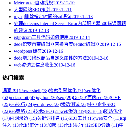
Meterpreter自动提权
2019-12-10
大型网站SEO策划
2019-12-11
mysql删除指定时间的sql语句
2019-12-13
处理dedecms Internal Server Error内部服务器500错误问题
的建议
2019-12-13
edjpgcom工具代码如何使用
2019-12-14
dede织梦自带编辑器替换百度ueditor编辑器
2019-12-15
wordpress标签
2019-12-16
dede增加修改商品自定义属性的方法
2019-12-16
web渗透之信息收集
2019-12-16
热门搜索
漏洞 (91)
Powershell (78)
搜索引擎优化 (71)
seo优化
(53)
metasploit (47)
python (36)
seo (29)
Go (29)
百度seo (26)
CVE
(25)
seo技巧 (24)
wordpress (23)
渗透测试 (22)
中小企业SEO
(22)
seo策略 (21)
技术SEO (21)
web渗透 (19)
RCE (18)
网站优化
(17)
内网渗透 (15)
关键词排名 (15)
SEO工具 (15)
web安全 (13)
sql
注入 (13)
代码审计 (13)
加密 (13)
代码执行 (12)
SEO诊断 (11)
中