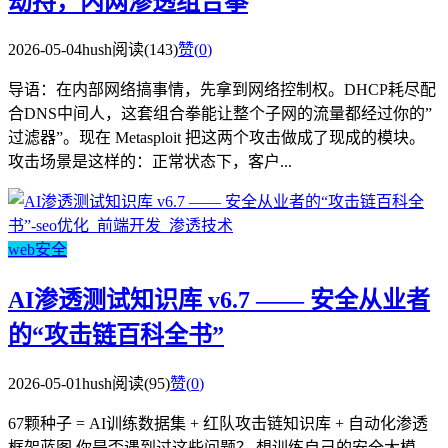
劫持，内网渗透组合拳
2026-05-04
hush
阅读(143)
赞(
0
)
导语：在内部网络搞事情，先拿到网络控制权。DHCP耗尽配
合DNS中间人，这套组合拳能让整个子网的流量都经过你的”
过滤器”。现在 Metasploit 把这两个攻击做成了现成的模块。
攻击场景是这样的：正常状态下，客户...
web安全
AI渗透测试知识库 v6.7 —— 安全从业者
的“攻击链百科全书”
2026-05-01
hush
阅读(95)
赞(
0
)
67颗种子 = AI训练数据集 + 红队攻击链知识库 + 自动化渗透
框架蓝图 你是否遇到过这些问题？ 想训练自己的安全大模