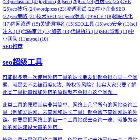
(53)
metasploit (47)
python (36)
seo (29)
Go (29)
百度seo (26)
CVE
(25)
seo技巧 (24)
wordpress (23)
渗透测试 (22)
中小企业SEO
(22)
seo策略 (21)
技术SEO (21)
web渗透 (19)
RCE (18)
网站优化
(17)
内网渗透 (15)
关键词排名 (15)
SEO工具 (15)
web安全 (13)
sql
注入 (13)
代码审计 (13)
加密 (13)
代码执行 (12)
SEO诊断 (11)
中
小团队 (11)
mysql (10)
SEO推荐
seo超级工具
可能很多第一次使用外链工具的站长朋友们都会担心同一个问
题，就是会不会被百度K站、降权等风险？其实大家只要了解
此类工具批量增加外链的原理就不会担心这个问题。
此类工具的原理其实非常简单，网络上几乎所有的网站查询工
具（例如爱站网、去查网和站长工具）都会留下查询网站的外
链。你要是把网络上的每一个工具站都去查询一遍，就能为查
询的网站建设大量的外链。
外链工具正是利用这个原理，免除你手动去访问每一个工具站