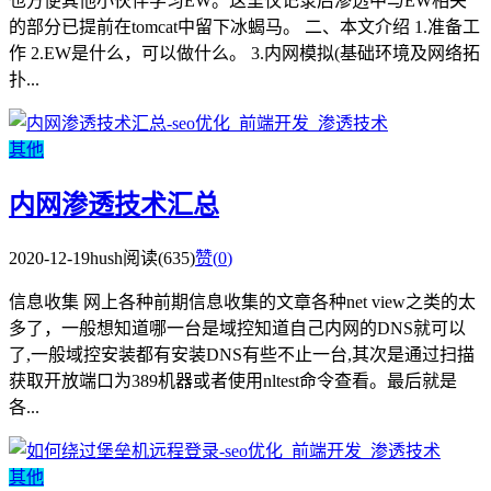
也方便其他小伙伴学习EW。这里仅记录后渗透中与EW相关
的部分已提前在tomcat中留下冰蝎马。 二、本文介绍 1.准备工
作 2.EW是什么，可以做什么。 3.内网模拟(基础环境及网络拓
扑...
其他
内网渗透技术汇总
2020-12-19
hush
阅读(635)
赞(
0
)
信息收集 网上各种前期信息收集的文章各种net view之类的太
多了，一般想知道哪一台是域控知道自己内网的DNS就可以
了,一般域控安装都有安装DNS有些不止一台,其次是通过扫描
获取开放端口为389机器或者使用nltest命令查看。最后就是
各...
其他