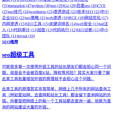
(55)
metasploit (47)
python (36)
seo (29)
Go (29)
百度seo (26)
CVE
(25)
seo技巧 (24)
wordpress (23)
渗透测试 (22)
技术SEO (22)
中小
企业SEO (22)
seo策略 (21)
web渗透 (19)
RCE (18)
网站优化 (17)
内网渗透 (15)
SEO工具 (15)
关键词排名 (14)
web安全 (13)
sql注
入 (13)
代码审计 (13)
加密 (13)
代码执行 (12)
SEO诊断 (11)
中小
团队 (11)
mysql (10)
SEO推荐
seo超级工具
可能很多第一次使用外链工具的站长朋友们都会担心同一个问
题，就是会不会被百度K站、降权等风险？其实大家只要了解
此类工具批量增加外链的原理就不会担心这个问题。
此类工具的原理其实非常简单，网络上几乎所有的网站查询工
具（例如爱站网、去查网和站长工具）都会留下查询网站的外
链。你要是把网络上的每一个工具站都去查询一遍，就能为查
询的网站建设大量的外链。