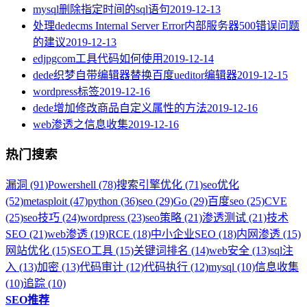
mysql删除指定时间的sql语句
2019-12-13
处理dedecms Internal Server Error内部服务器500错误问题
的建议
2019-12-13
edjpgcom工具代码如何使用
2019-12-14
dede织梦自带编辑器替换百度ueditor编辑器
2019-12-15
wordpress标签
2019-12-16
dede增加修改商品自定义属性的方法
2019-12-16
web渗透之信息收集
2019-12-16
热门搜索
漏洞 (91)
Powershell (78)
搜索引擎优化 (71)
seo优化
(52)
metasploit (47)
python (36)
seo (29)
Go (29)
百度seo (25)
CVE
(25)
seo技巧 (24)
wordpress (23)
seo策略 (21)
渗透测试 (21)
技术
SEO (21)
web渗透 (19)
RCE (18)
中小企业SEO (18)
内网渗透 (15)
网站优化 (15)
SEO工具 (15)
关键词排名 (14)
web安全 (13)
sql注
入 (13)
加密 (13)
代码审计 (12)
代码执行 (12)
mysql (10)
信息收集
(10)
追踪 (10)
SEO推荐