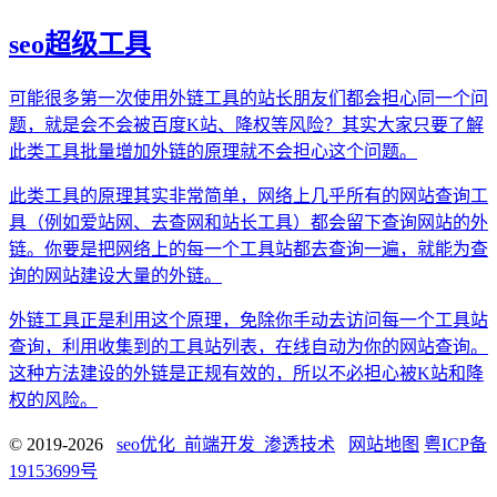
seo超级工具
可能很多第一次使用外链工具的站长朋友们都会担心同一个问
题，就是会不会被百度K站、降权等风险？其实大家只要了解
此类工具批量增加外链的原理就不会担心这个问题。
此类工具的原理其实非常简单，网络上几乎所有的网站查询工
具（例如爱站网、去查网和站长工具）都会留下查询网站的外
链。你要是把网络上的每一个工具站都去查询一遍，就能为查
询的网站建设大量的外链。
外链工具正是利用这个原理，免除你手动去访问每一个工具站
查询，利用收集到的工具站列表，在线自动为你的网站查询。
这种方法建设的外链是正规有效的，所以不必担心被K站和降
权的风险。
© 2019-2026
seo优化_前端开发_渗透技术
网站地图
粤ICP备
19153699号