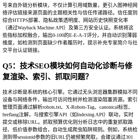
号来自外链分析模块，不仅计算引用域数量，更引入图神经网
络评估链接来源页面的主题相关性与信任传递路径。信任度则
综合HTTPS部署、隐私政策透明度、网站历史快照变化率
（通过Wayback Machine API）及第三方安全认证。系统将这
些指标加权融合，输出0-100的E-E-A-T评分，并自动识别薄弱
维度，如检测到页面缺少作者履历时，提示补充专家简介与社
交平台认证链接。
Q5：技术SEO模块如何自动化诊断与修
复渲染、索引、抓取问题？
技术诊断是系统的核心引擎。它通过无头浏览器集群模拟不同
设备与网络条件，输出可访问性树并检测渲染阻塞资源。索引
管理页面通过解析robots.txt、X-Robots-Tag、canonical标签、
hreflang注解，与搜索引擎API（如Indexing API）联动，实时
提交或移除URL。抓取预算优化则分析日志中的重复抓取路
径、低价值参数组合，自动生成爬虫陷阱规则。例如，系统检
测到带sessionid参数的旧URL仍被频繁爬取，会建议通过301