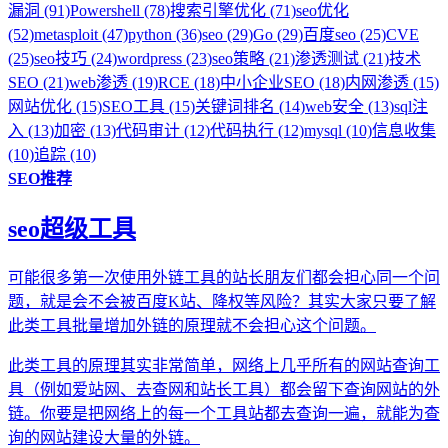
漏洞 (91)
Powershell (78)
搜索引擎优化 (71)
seo优化
(52)
metasploit (47)
python (36)
seo (29)
Go (29)
百度seo (25)
CVE
(25)
seo技巧 (24)
wordpress (23)
seo策略 (21)
渗透测试 (21)
技术
SEO (21)
web渗透 (19)
RCE (18)
中小企业SEO (18)
内网渗透 (15)
网站优化 (15)
SEO工具 (15)
关键词排名 (14)
web安全 (13)
sql注
入 (13)
加密 (13)
代码审计 (12)
代码执行 (12)
mysql (10)
信息收集
(10)
追踪 (10)
SEO推荐
seo超级工具
可能很多第一次使用外链工具的站长朋友们都会担心同一个问
题，就是会不会被百度K站、降权等风险？其实大家只要了解
此类工具批量增加外链的原理就不会担心这个问题。
此类工具的原理其实非常简单，网络上几乎所有的网站查询工
具（例如爱站网、去查网和站长工具）都会留下查询网站的外
链。你要是把网络上的每一个工具站都去查询一遍，就能为查
询的网站建设大量的外链。