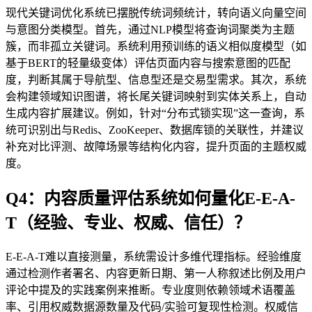
现代关键词优化系统已摆脱传统词频统计，转向语义向量空间
与意图分类模型。首先，通过NLP模型将查询词聚类为主题
簇，而非孤立关键词。系统利用预训练的语义相似度模型（如
基于BERT的轻量级变体）评估页面内容与搜索意图的匹配
度，判断其属于导航型、信息型还是交易型需求。其次，系统
会构建领域知识图谱，将长尾关键词映射到实体关系上，自动
生成内容扩展建议。例如，针对“分布式锁实现”这一查询，系
统可识别出与Redis、ZooKeeper、数据库锁的关联性，并建议
补充对比评测、故障场景等结构化内容，提升页面的主题权威
度。
Q4：内容质量评估系统如何量化E-E-A-
T（经验、专业、权威、信任）？
E-E-A-T难以直接测量，系统需设计多维代理指标。经验维度
通过检测作者署名、内容更新日期、第一人称叙述比例及用户
评论中提及的实践案例来推断。专业度则依赖领域术语覆盖
率、引用权威数据源数量及代码/实验可复现性检测。权威信