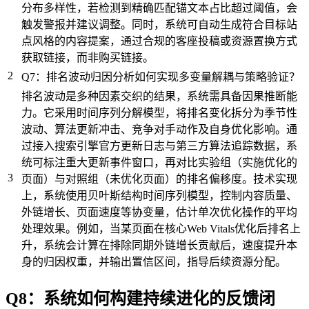
分布多样性，若检测到精确匹配锚文本占比超过阈值，会
触发警报并建议调整。同时，系统可自动生成符合目标站
点风格的内容提案，通过合规的客座投稿或资源置换方式
获取链接，而非购买链接。
2
Q7：排名波动归因分析如何实现多变量解耦与策略验证？
排名波动是多种因素交织的结果，系统需具备因果推断能
力。它采用时间序列分解模型，将排名变化拆分为季节性
波动、算法更新冲击、竞争对手动作及自身优化影响。通
过接入搜索引擎官方更新日志与第三方算法追踪数据，系
统可标注重大更新事件窗口，再对比实验组（实施优化的
3
页面）与对照组（未优化页面）的排名偏移度。技术实现
上，系统使用贝叶斯结构时间序列模型，控制内容质量、
外链增长、页面速度等协变量，估计单次优化操作的平均
处理效果。例如，当某页面在核心Web Vitals优化后排名上
升，系统会计算在排除同期外链增长贡献后，速度提升本
身的归因权重，并输出置信区间，指导后续资源分配。
Q8：系统如何构建持续进化的反馈闭