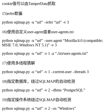
cookie值可以由TamperData抓取
15)refer欺骗
python sqlmap.py -u “url” –refer “url” -v 3
16)使用自定义user-agent或者user-agents.txt
python sqlmap.py -u “url” –user-agent “Mozilla/4.0 (compatible;
MSIE 7.0; Windows NT 5.1)” -v 3
python sqlmap.py -u “url” -v 1 -a “./txt/user-agents.txt”
17)使用多线程猜解
python sqlmap.py -u “url” -v 1 –current-user –threads 3
18)指定数据库，绕过SQLMAP的自动检测
python sqlmap.py -u “url” -v 2 –dbms “PostgreSQL”
19)指定操作系统绕过SQLMAP自动检测
python sqlmap.py -u “url” -v 2 –os “Windows”