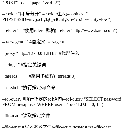
“POST” –data “page=1&id=2″)
–cookie “用;号分开” #cookie注入(–cookies=”
PHPSESSID=mvijocbglq6pi463rlgk1e4v52; security=low”)
–referer “” #使用referer欺骗(–referer “http://www.baidu.com”)
–user-agent “” #自定义user-agent
–proxy “http://127.0.0.1:8118″ #代理注入
–string “” #指定关键词
–threads #采用多线程(–threads 3)
–sql-shell #执行指定sql命令
–sql-query #执行指定的sql语句(–sql-query “SELECT password
FROM mysql.user WHERE user = ‘root’ LIMIT 0, 1″ )
–file-read #读取指定文件
–file-write #写入本地文件(–file-write /test/test.txt –file-dest