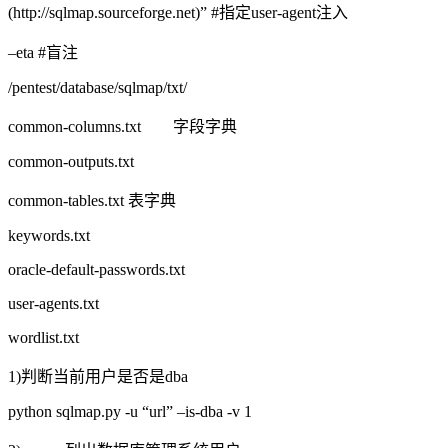
(http://sqlmap.sourceforge.net)” #指定user-agent注入
–eta #盲注
/pentest/database/sqlmap/txt/
common-columns.txt 字段字典
common-outputs.txt
common-tables.txt 表字典
keywords.txt
oracle-default-passwords.txt
user-agents.txt
wordlist.txt
1)判断当前用户是否是dba
python sqlmap.py -u “url” –is-dba -v 1