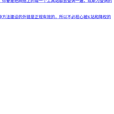
。你要是把网络上的每一个工具站都去查询一遍，就能为查询的
种方法建设的外链是正规有效的，所以不必担心被K站和降权的