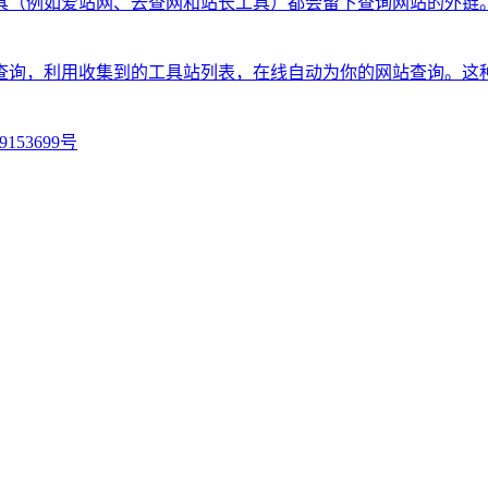
具（例如爱站网、去查网和站长工具）都会留下查询网站的外链
查询，利用收集到的工具站列表，在线自动为你的网站查询。这
9153699号