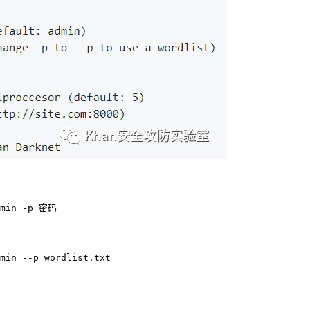
admin -p 密码
min --p wordlist.txt