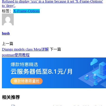
Refused to display 'xxx' in a frame because it set 'X-Frame-Options'
to 'deny'.
标签：
X-Frame-Options
hush
上一篇
Django models class Meta详解
下一篇
postman使用教程
相关推荐