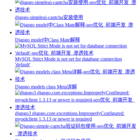
django-simpleui-captcha安装使用
Django model中Class Mate解释
MySQL Strict Mode is not set for database connection
'default'
Django models class Meta详解
django3 django.core.exceptions.ImproperlyConfigured:
mysqlclient 1.3.13 or newer is required