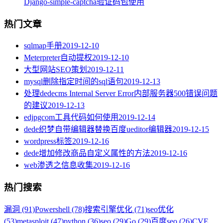
Django-simple-captcha验证码包使用
热门文章
sqlmap手册
2019-12-10
Meterpreter自动提权
2019-12-10
大型网站SEO策划
2019-12-11
mysql删除指定时间的sql语句
2019-12-13
处理dedecms Internal Server Error内部服务器500错误问题
的建议
2019-12-13
edjpgcom工具代码如何使用
2019-12-14
dede织梦自带编辑器替换百度ueditor编辑器
2019-12-15
wordpress标签
2019-12-16
dede增加修改商品自定义属性的方法
2019-12-16
web渗透之信息收集
2019-12-16
热门搜索
漏洞 (91)
Powershell (78)
搜索引擎优化 (71)
seo优化
(53)
metasploit (47)
python (36)
seo (29)
Go (29)
百度seo (26)
CVE