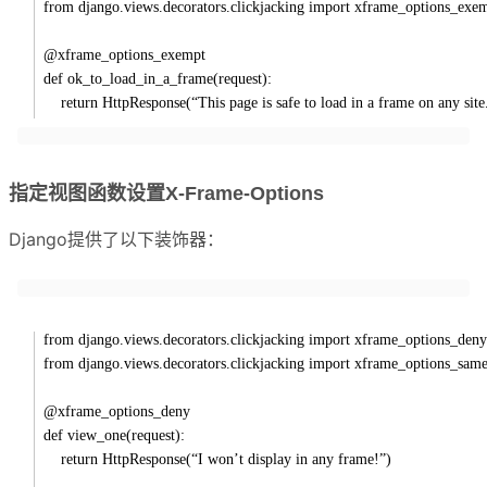
from django.views.decorators.clickjacking import xframe_options_exe
@xframe_options_exempt
def ok_to_load_in_a_frame(request):
return HttpResponse(“This page is safe to load in a frame on any site
指定视图函数设置X-Frame-Options
Django提供了以下装饰器：
from django.views.decorators.clickjacking import xframe_options_deny
from django.views.decorators.clickjacking import xframe_options_same
@xframe_options_deny
def view_one(request):
return HttpResponse(“I won’t display in any frame!”)