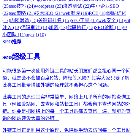
(25)
seo技巧 (24)
wordpress (23)
渗透测试 (22)
中小企业SEO
(22)
seo策略 (21)
技术SEO (21)
web渗透 (19)
RCE (18)
网站优化
(17)
内网渗透 (15)
关键词排名 (15)
SEO工具 (15)
web安全 (13)
sql
注入 (13)
代码审计 (13)
加密 (13)
代码执行 (12)
SEO诊断 (11)
中
小团队 (11)
mysql (10)
SEO推荐
seo超级工具
可能很多第一次使用外链工具的站长朋友们都会担心同一个问
题，就是会不会被百度K站、降权等风险？其实大家只要了解
此类工具批量增加外链的原理就不会担心这个问题。
此类工具的原理其实非常简单，网络上几乎所有的网站查询工
具（例如爱站网、去查网和站长工具）都会留下查询网站的外
链。你要是把网络上的每一个工具站都去查询一遍，就能为查
询的网站建设大量的外链。
外链工具正是利用这个原理，免除你手动去访问每一个工具站