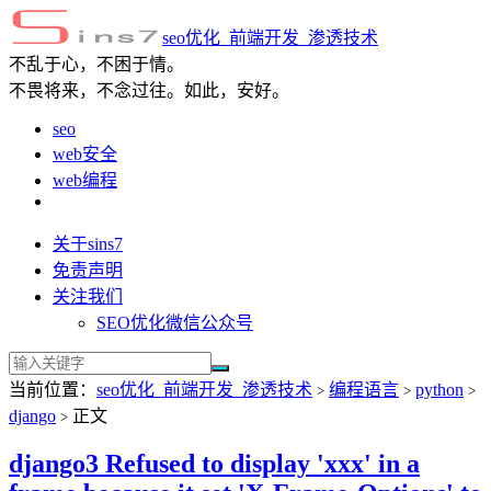
seo优化_前端开发_渗透技术
不乱于心，不困于情。
不畏将来，不念过往。如此，安好。
seo
web安全
web编程
关于sins7
免责声明
关注我们
SEO优化微信公众号
当前位置：
seo优化_前端开发_渗透技术
编程语言
python
>
>
>
django
正文
>
django3 Refused to display 'xxx' in a