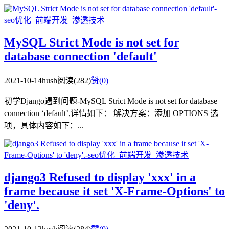
MySQL Strict Mode is not set for
database connection 'default'
2021-10-14
hush
阅读(282)
赞(
0
)
初学Django遇到问题-MySQL Strict Mode is not set for database
connection ‘default’,详情如下： 解决方案：添加 OPTIONS 选
项，具体内容如下：...
django3 Refused to display 'xxx' in a
frame because it set 'X-Frame-Options' to
'deny'.