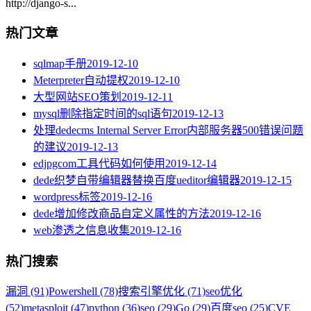
http://django-s...
热门文章
sqlmap手册
2019-12-10
Meterpreter自动提权
2019-12-10
大型网站SEO策划
2019-12-11
mysql删除指定时间的sql语句
2019-12-13
处理dedecms Internal Server Error内部服务器500错误问题
的建议
2019-12-13
edjpgcom工具代码如何使用
2019-12-14
dede织梦自带编辑器替换百度ueditor编辑器
2019-12-15
wordpress标签
2019-12-16
dede增加修改商品自定义属性的方法
2019-12-16
web渗透之信息收集
2019-12-16
热门搜索
漏洞 (91)
Powershell (78)
搜索引擎优化 (71)
seo优化
(52)
metasploit (47)
python (36)
seo (29)
Go (29)
百度seo (25)
CVE