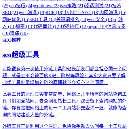
(25)
seo技巧 (24)
wordpress (23)
seo策略 (21)
渗透测试 (21)
技术
SEO (21)
web渗透 (19)
RCE (18)
中小企业SEO (18)
内网渗透 (15)
网站优化 (15)
SEO工具 (15)
关键词排名 (14)
web安全 (13)
sql注
入 (13)
加密 (13)
代码审计 (12)
代码执行 (12)
mysql (10)
信息收集
(10)
追踪 (10)
SEO推荐
seo超级工具
可能很多第一次使用外链工具的站长朋友们都会担心同一个问
题，就是会不会被百度K站、降权等风险？其实大家只要了解
此类工具批量增加外链的原理就不会担心这个问题。
此类工具的原理其实非常简单，网络上几乎所有的网站查询工
具（例如爱站网、去查网和站长工具）都会留下查询网站的外
链。你要是把网络上的每一个工具站都去查询一遍，就能为查
询的网站建设大量的外链。
外链工具正是利用这个原理，免除你手动去访问每一个工具站