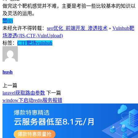
做完这个靶机感觉并不难，主要是考验一些比较基本的知识以
及灵活的运用。
赞(
0
)
未经允许不得转载：
seo优化_前端开发_渗透技术
»
Vulnhub靶
场渗透(JIS-CTF-VulnUpload)
标签：
CTF靶场
vulnhub
hush
上一篇
laravel获取路由参数
下一篇
window下启动redis服务报错