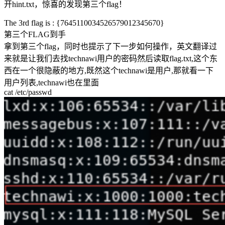
开hint.txt，惊喜的发现第三个flag！
The 3rd flag is : {7645110034526579012345670}
第三个FLAG到手
拿到第三个flag，同时也提示了下一步如何操作，英文翻译过
来就是让我们去找technawi用户的密码然后读取flag.txt,这个东
西在一个很隐蔽的地方,既然这个technawi是用户,那就看一下
用户列表,technawi也在里面
cat /etc/passwd