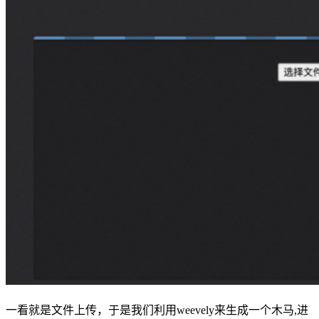
一看就是文件上传，于是我们利用weevely来生成一个木马,进