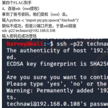
第四个FLAG到手
4、连接ssh（root提权）
拿到了账号密码，咱们提权（root）去。
输入python -c ‘import pty;pty.spawn(“/bin/bash”)’
貌似不成功，但是22端口开放，于是ssh链接
ssh -p22 technawi@192.168.0.108
输入密码后成功登陆