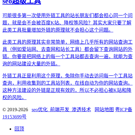
seo超级工具
可能很多第一次使用外链工具的站长朋友们都会担心同一个问
题，就是会不会被百度K站、降权等风险？其实大家只要了解
此类工具批量增加外链的原理就不会担心这个问题。
此类工具的原理其实非常简单，网络上几乎所有的网站查询工
具（例如爱站网、去查网和站长工具）都会留下查询网站的外
链。你要是把网络上的每一个工具站都去查询一遍，就能为查
询的网站建设大量的外链。
外链工具正是利用这个原理，免除你手动去访问每一个工具站
查询，利用收集到的工具站列表，在线自动为你的网站查询。
这种方法建设的外链是正规有效的，所以不必担心被K站和降
权的风险。
© 2019-2026
seo优化_前端开发_渗透技术
网站地图
粤ICP备
19153699号
回顶