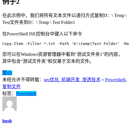
例子2
在此示例中，我们将所有文本文件以递归方式复制D：\ Temp \
Test文件夹到D：\ Temp \ Test Folder1
在PowerShell ISE控制台中键入以下命令
Copy
-
Item
-
Filter
*.
txt 
-
Path
'D:\temp\Test Folder'
-
Re
您可以在Windows资源管理器中看到“测试文件夹1”的内容，
其中包含“测试文件夹”和仅基于文本的文件。
赞(
0
)
未经允许不得转载：
seo优化_前端开发_渗透技术
»
Powershell-
复制文件
标签：
Powershell
hush