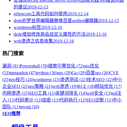
处理dedecms Internal Server Error内部服务器500错误问题
的建议
2019-12-13
edjpgcom工具代码如何使用
2019-12-14
dede织梦自带编辑器替换百度ueditor编辑器
2019-12-15
wordpress标签
2019-12-16
dede增加修改商品自定义属性的方法
2019-12-16
web渗透之信息收集
2019-12-16
热门搜索
漏洞 (91)
Powershell (78)
搜索引擎优化 (72)
seo优化
(53)
metasploit (47)
python (36)
seo (29)
Go (29)
百度seo (26)
CVE
(25)
seo技巧 (24)
wordpress (23)
渗透测试 (22)
技术SEO (22)
中小
企业SEO (22)
seo策略 (21)
web渗透 (19)
RCE (18)
网站优化 (17)
内网渗透 (15)
SEO工具 (15)
关键词排名 (14)
web安全 (13)
sql注
入 (13)
代码审计 (13)
加密 (13)
代码执行 (12)
SEO诊断 (11)
中小
团队 (11)
mysql (10)
SEO推荐