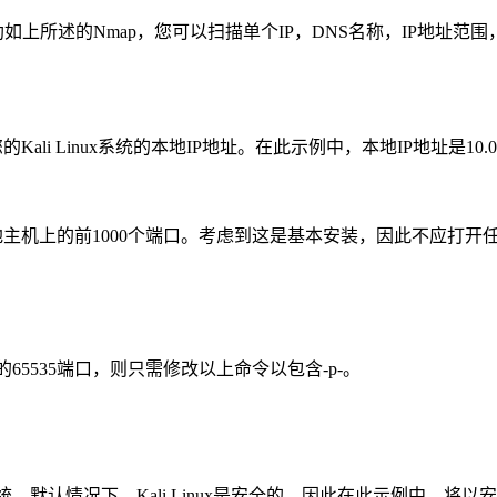
骤。借助如上所述的Nmap，您可以扫描单个IP，DNS名称，IP
ali Linux系统的本地IP地址。在此示例中，本地IP地址是10.0.2
扫描本地主机上的前1000个端口。考虑到这是基本安装，因此不应打开
65535端口，则只需修改以上命令以包含-p-。
况下，Kali Linux是安全的，因此在此示例中，将以安装Oracl