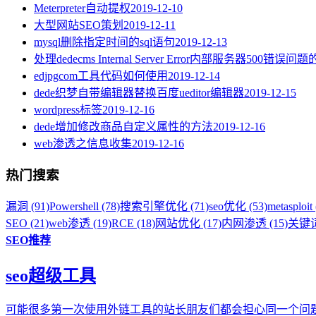
Meterpreter自动提权
2019-12-10
大型网站SEO策划
2019-12-11
mysql删除指定时间的sql语句
2019-12-13
处理dedecms Internal Server Error内部服务器500错误问
edjpgcom工具代码如何使用
2019-12-14
dede织梦自带编辑器替换百度ueditor编辑器
2019-12-15
wordpress标签
2019-12-16
dede增加修改商品自定义属性的方法
2019-12-16
web渗透之信息收集
2019-12-16
热门搜索
漏洞 (91)
Powershell (78)
搜索引擎优化 (71)
seo优化 (53)
metasploit 
SEO (21)
web渗透 (19)
RCE (18)
网站优化 (17)
内网渗透 (15)
关键词
SEO推荐
seo超级工具
可能很多第一次使用外链工具的站长朋友们都会担心同一个问