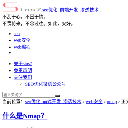
seo优化_前端开发_渗透技术
不乱于心，不困于情。
不畏将来，不念过往。如此，安好。
seo
web安全
web编程
关于sins7
免责声明
关注我们
SEO优化微信公众号
当前位置：
seo优化_前端开发_渗透技术
web安全
nmap
正
>
>
>
什么是Nmap？