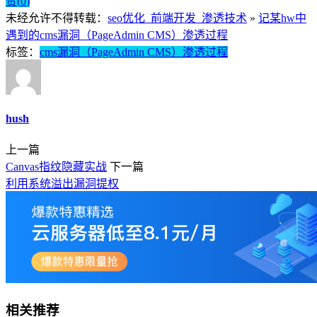
赞(
0
)
未经允许不得转载：
seo优化_前端开发_渗透技术
»
记某hw中
遇到的cms漏洞（PageAdmin CMS）渗透过程
标签：
cms漏洞（PageAdmin CMS）渗透过程
hush
上一篇
Canvas指纹隐藏实战
下一篇
利用系统溢出漏洞提权
相关推荐