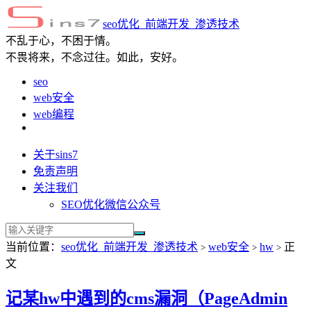
seo优化_前端开发_渗透技术
不乱于心，不困于情。
不畏将来，不念过往。如此，安好。
seo
web安全
web编程
关于sins7
免责声明
关注我们
SEO优化微信公众号
当前位置：
seo优化_前端开发_渗透技术
web安全
hw
正
>
>
>
文
记某hw中遇到的cms漏洞（PageAdmin