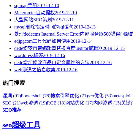
sqlmap手册
2019-12-10
Meterpreter自动提权
2019-12-10
大型网站SEO策划
2019-12-11
mysql删除指定时间的sql语句
2019-12-13
处理dedecms Internal Server Error内部服务器500错误问
edjpgcom工具代码如何使用
2019-12-14
dede织梦自带编辑器替换百度ueditor编辑器
2019-12-15
wordpress标签
2019-12-16
dede增加修改商品自定义属性的方法
2019-12-16
web渗透之信息收集
2019-12-16
热门搜索
漏洞 (91)
Powershell (78)
搜索引擎优化 (71)
seo优化 (53)
metasploit 
SEO (21)
web渗透 (19)
RCE (18)
网站优化 (17)
内网渗透 (15)
关键词
SEO推荐
seo超级工具