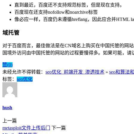
直到最近，百度还不支持规范标签，但是现在支持。
百度现在还支持nofollow和noarchive标签
像必应一样，百度仍未遵循hreflang，因此应合并HTML lang
域托管
对于百度而言，最佳做法是在CN域名上购买在中国托管的网
国境外访问由中国托管的网站的过程要慢得多。如果可能，请
赞(
0
)
未经允许不得转载：
seo优化_前端开发_渗透技术
»
seo和算
标签：
seo优化
hush
上一篇
metasploit文件上传后门
下一篇