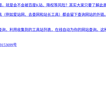
题，就是会不会被百度K站、降权等风险？其实大家只要了解此
具（例如爱站网、去查网和站长工具）都会留下查询网站的外链
查询，利用收集到的工具站列表，在线自动为你的网站查询。这
9153699号