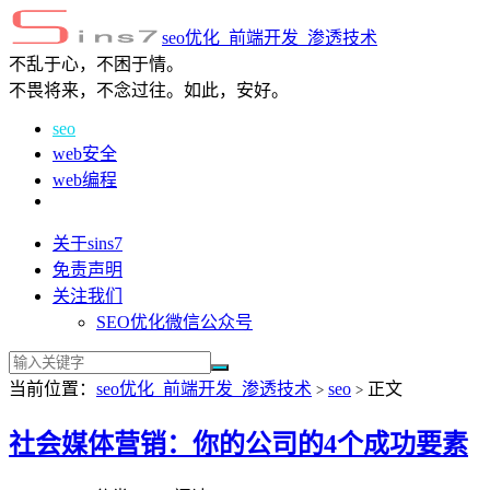
seo优化_前端开发_渗透技术
不乱于心，不困于情。
不畏将来，不念过往。如此，安好。
seo
web安全
web编程
关于sins7
免责声明
关注我们
SEO优化微信公众号
当前位置：
seo优化_前端开发_渗透技术
seo
正文
>
>
社会媒体营销：你的公司的4个成功要素