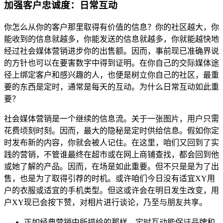
加强客户忠诚度：日常互动
你怎么从你的客户那里取得有价值的信息？你的社区越大，你
能收到的信息就越多，你能发送的信息就越多，你就能越快地
经过社会媒体营销进步你的出售额。因而，事前现已准确界说
的方针也可以在要害数字中得到证明。在你自己的交际媒体途
径上绑定客户和感兴趣的人，也便是树立你自己的社区，最重
要的东西是定时，通常是每天的互动。为什么日常互动如此重
要？
社会媒体营销是一个继续的信息流。关于一张图片，用户只需
花费顷刻时刻。因而，最大的隐秘是定时供给信息。假如你定
时发布新的内容，你就会被人记住。在这里，咱们又回到了实
践的营销，不管谁最终在超市或在网上商铺查找，都会回到他
或她了解的产品。因而，在场是如此重要。但不只是是为了出
售，也是为了取得引荐的时机。或许咱们今日没有适宜XY用
户的衣服或适宜的手机类型。但这或许会在明日发生改变，用
户XY现已会按下赞，对相片进行谈论，乃至与朋友共享。
正如经典营销中所描绘的那样，定时互动能保证品牌和