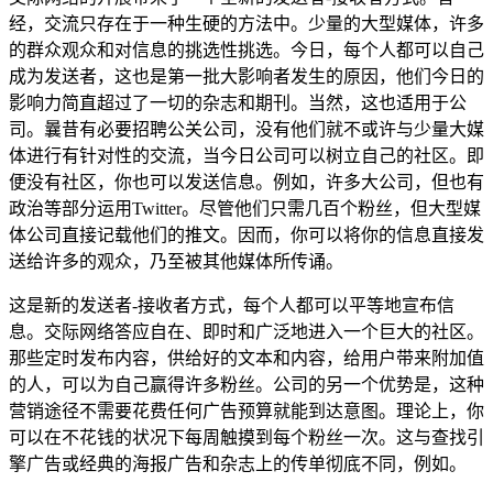
经，交流只存在于一种生硬的方法中。少量的大型媒体，许多
的群众观众和对信息的挑选性挑选。今日，每个人都可以自己
成为发送者，这也是第一批大影响者发生的原因，他们今日的
影响力简直超过了一切的杂志和期刊。当然，这也适用于公
司。曩昔有必要招聘公关公司，没有他们就不或许与少量大媒
体进行有针对性的交流，当今日公司可以树立自己的社区。即
便没有社区，你也可以发送信息。例如，许多大公司，但也有
政治等部分运用Twitter。尽管他们只需几百个粉丝，但大型媒
体公司直接记载他们的推文。因而，你可以将你的信息直接发
送给许多的观众，乃至被其他媒体所传诵。
这是新的发送者-接收者方式，每个人都可以平等地宣布信
息。交际网络答应自在、即时和广泛地进入一个巨大的社区。
那些定时发布内容，供给好的文本和内容，给用户带来附加值
的人，可以为自己赢得许多粉丝。公司的另一个优势是，这种
营销途径不需要花费任何广告预算就能到达意图。理论上，你
可以在不花钱的状况下每周触摸到每个粉丝一次。这与查找引
擎广告或经典的海报广告和杂志上的传单彻底不同，例如。