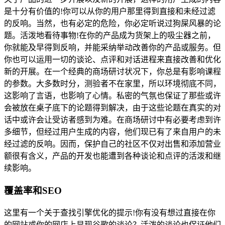
是十分有价值的!你可以从你的用户那里得到直接和未经过滤
的反响。当然，也有必定的危险，你必定听说过狗屎风暴的论
题。活泼地看待事物!在你的产品成为货架上的吸尘器之前，
你就能及早得到反响，并能采纳举动改善你的产品或服务。但
你也可以运用一切的谈论、点评和对话进程来直接改善和优化
新的开展。在一个经典的商场研讨状况下，你总是有影响课程
的参数。大多数时分，测验者不在家里，所以环境彻底不同，
这影响了言语，也影响了心情。私密的气氛也保证了那些或许
会被放在桌子底下的论题得到解决，由于这些论题在真实的对
话中或许会让受访者感到为难。在商场研讨中有必要考虑到许
多细节，但经过用户生成的内容，他们现已有了来自用户的未
经过滤的反响。因而，保护自己的社区不仅对出售和添加营业
额很有含义，产品的开发也能遭到各种谈论和点评的活泼和继
续影响。
覆盖率和SEO
这里有一个关于查找引擎优化的提示!你有没有想过直接在你
的网站或你的网店上显现谷歌的谈论？活泼的谈论也保证他们