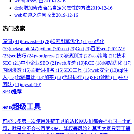
wordpress标签
2019-12-16
dede增加修改商品自定义属性的方法
2019-12-16
web渗透之信息收集
2019-12-16
热门搜索
漏洞 (91)
Powershell (78)
搜索引擎优化 (71)
seo优化
(53)
metasploit (47)
python (36)
seo (29)
Go (29)
百度seo (26)
CVE
(25)
seo技巧 (24)
wordpress (23)
渗透测试 (22)
seo策略 (21)
技术
SEO (21)
中小企业SEO (21)
web渗透 (19)
RCE (18)
网站优化 (17)
内网渗透 (15)
关键词排名 (15)
SEO工具 (15)
web安全 (13)
sql注
入 (13)
代码审计 (13)
加密 (13)
代码执行 (12)
SEO诊断 (11)
中小
团队 (11)
mysql (10)
SEO推荐
seo超级工具
可能很多第一次使用外链工具的站长朋友们都会担心同一个问
题，就是会不会被百度K站、降权等风险？其实大家只要了解