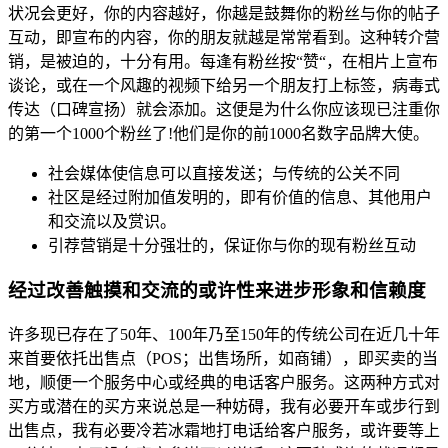
状况会更好，你的内容越好，你越是鼓舞你的粉丝与你的帖子
互动，即宣布的内容，你的朋友就越是常常看到。这种转介营
销，是被迫的，十分有用。每逢有粉丝按“赞“，在相片上宣布
谈论，或在一个风趣的视频下给另一个朋友打上标签，病毒式
传达（口碑宣扬）就会添加。这便是为什么你应该现已注重你
的第一个1000个粉丝了!他们是你的前1000名数字品牌大使。
社会媒体使信息可以直接发送；与传统的公关不同
社区是经过附加值发明的，即有价值的信息、其他用户
和交流以及赏识。
引荐营销是十分强壮的，保证你与你的现有粉丝互动
经过改善触摸和交流的或许性来进步形象和信赖度
许多现已存在了50年、100年乃至150年的传统公司在近几十年
来首要依托出售点（POS；出售场所，如商铺），即买卖的当
地，顺便一个服务中心或经典的电话客户服务。这两种方式对
买方或潜在的买方来说总是一种妨碍，我有必要开车或步行到
出售点，我有必要冷若冰霜地打电话给客户服务，或许要等上