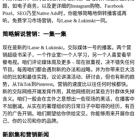
题，如电子商务，以及更详细的Instagram购物、Facebook
Pixel、SEO乃至Native Ads时，你能够简略地倒转播客或再
听。免费学习市场营销，与Lasse & Lukinski一同。
简略解说营销：一集一集
现在是新的!Lasse & Lukinski，交际媒体一号的播客。两个营
销超级书呆子，一个作业室!一个人学习，另一个人喜爱看早
餐电视。咱们评论媒体周及更多 – 现在就重视，决不错失任何
节目。每周咱们都会遇到新的办法和战略，并为你带来巨大活
动的比如和最佳实践，议论讲演活动、研讨会，但也有新的趋
势，从TikTok到Pinterest。营销的速度比以往任何时候都快。
新的交际网络开端发挥作用，其他网络则对某些方针群体失掉
含义。咱们一般会在言外之意想出一些现场的黑话，在播客中
不加删减。从实在的署理组织的日常日子中取得的经历，有百
万的广告开销。咱们期望给你供给定见，你能够用来开展你自
己、你的公司和你的品牌。
新剧集和营销新闻