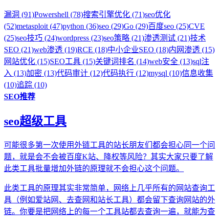
漏洞 (91)
Powershell (78)
搜索引擎优化 (71)
seo优化
(52)
metasploit (47)
python (36)
seo (29)
Go (29)
百度seo (25)
CVE
(25)
seo技巧 (24)
wordpress (23)
seo策略 (21)
渗透测试 (21)
技术
SEO (21)
web渗透 (19)
RCE (18)
中小企业SEO (18)
内网渗透 (15)
网站优化 (15)
SEO工具 (15)
关键词排名 (14)
web安全 (13)
sql注
入 (13)
加密 (13)
代码审计 (12)
代码执行 (12)
mysql (10)
信息收集
(10)
追踪 (10)
SEO推荐
seo超级工具
可能很多第一次使用外链工具的站长朋友们都会担心同一个问
题，就是会不会被百度K站、降权等风险？其实大家只要了解
此类工具批量增加外链的原理就不会担心这个问题。
此类工具的原理其实非常简单，网络上几乎所有的网站查询工
具（例如爱站网、去查网和站长工具）都会留下查询网站的外
链。你要是把网络上的每一个工具站都去查询一遍，就能为查