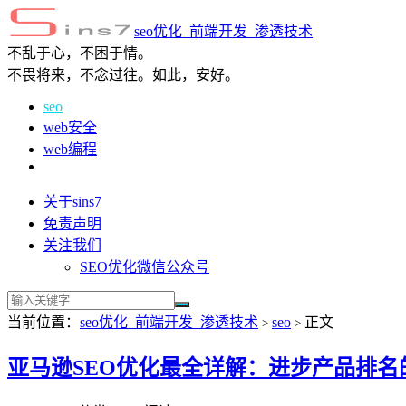
seo优化_前端开发_渗透技术
不乱于心，不困于情。
不畏将来，不念过往。如此，安好。
seo
web安全
web编程
关于sins7
免责声明
关注我们
SEO优化微信公众号
当前位置：
seo优化_前端开发_渗透技术
seo
正文
>
>
亚马逊SEO优化最全详解：进步产品排名