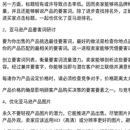
另一方面，标题短有或许导致点击率低。因而卖家能够将品牌称
量，并且还能够解说产品的要害词。除了进步查找排名外，正确
进买家点击标题，一起也优化了亚马逊排名。
2、亚马逊产品要害词研讨
要为你出售的产品挑选最佳要害词，最好的做法是检查你地点品类
你的产品匹配的最相关的要害词。这一进程卖家能够凭借要害
创立要害词列表，衡量要害词流量潜力。卖家能够剖析这些要
容。经过兼并要害字，你能够当即与潜在客户树立联络并满意
每逢你为产品设定价格时，请必须检查竞争对手，价格距离太
产品价格的确是影响顾客产品购买决策的要害要素之一。与竞
4、优化亚马逊产品图片
永久不要轻视产品图片的潜力，它能推进产品出售。尽管图片
产品外观，卖家应该运用HD（高清）或分辨率更好的图片，