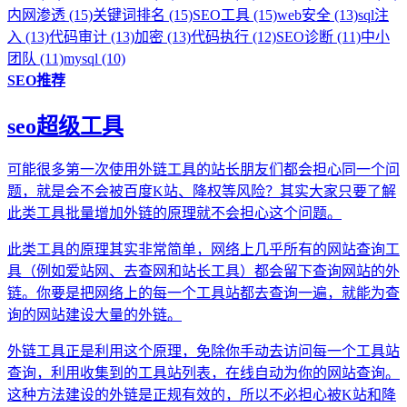
内网渗透 (15)
关键词排名 (15)
SEO工具 (15)
web安全 (13)
sql注
入 (13)
代码审计 (13)
加密 (13)
代码执行 (12)
SEO诊断 (11)
中小
团队 (11)
mysql (10)
SEO推荐
seo超级工具
可能很多第一次使用外链工具的站长朋友们都会担心同一个问
题，就是会不会被百度K站、降权等风险？其实大家只要了解
此类工具批量增加外链的原理就不会担心这个问题。
此类工具的原理其实非常简单，网络上几乎所有的网站查询工
具（例如爱站网、去查网和站长工具）都会留下查询网站的外
链。你要是把网络上的每一个工具站都去查询一遍，就能为查
询的网站建设大量的外链。
外链工具正是利用这个原理，免除你手动去访问每一个工具站
查询，利用收集到的工具站列表，在线自动为你的网站查询。
这种方法建设的外链是正规有效的，所以不必担心被K站和降