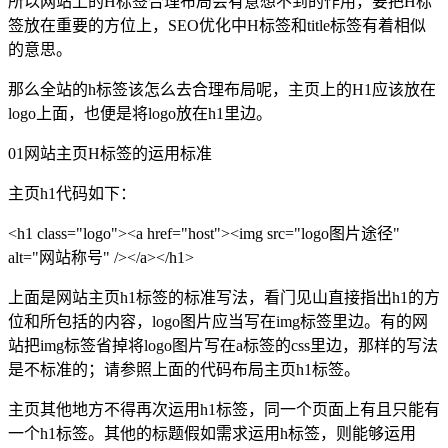
所以网站上的H标签合理布局会有意想不到的作用，要把H标
签放在重要的方位上，SEO优化中H标签和title标签有着相似
的意思。
那么全站的h标签该怎么去合理布局呢，主页上的H1应该放在
logo上面，也便是将logo放在h1里边。
01
网站主页H标签的运用标准
主页h1代码如下：
<h1 class="logo">
<a href="host">
<img src="logo图片途径"
alt="网站称号" />
</a>
</h1>
上面是网站主页h1标签的标准写法，看门见山直接指出h1的方
位和所包括的内容，logo图片应当写在img标签里边。有的网
站把img标签省掉将logo图片写在a标签的css里边，那样的写法
是不标准的；请参照上面的代码布局主页h1标签。
主页其他地方不得再次运用h1标签，同一个页面上有且只能有
一个h1标签。其他的标题假如需求运用h标签，则能够运用