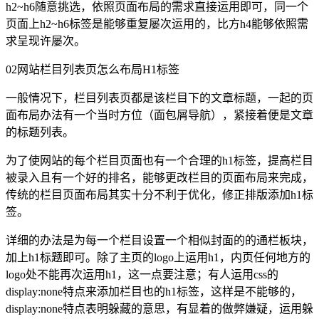
h2~h6随意挑选，依照页面布局的需求直接运用即可，同一个
页面上h2~h6标签是能够重复屡次运用的，比方h4能够依照需
求呈现许屡次。
02
网站栏目列表页怎么布局H1标签
一般情况下，栏目列表页都是该栏目下的文章标题，一起的页
面布局办法有一个当时方位（面包屑导航），紧接着便是文章
的标题列表。
为了使网站的每个栏目页面也有一个合理的h1标签，提高栏目
被录入且有一个好的排名，能够更改栏目的页面布局来完成，
传统的栏目页面布局其实十分不利于优化，修正排版添加h1标
签。
详细的办法是为每一个栏目设置一个相似封面的的通栏板块，
加上h1标题即可。除了主页的logo上运用h1，内页任何地方的
logo处不能再次运用h1，这一点要注意；有人运用css的
display:none特点来添加栏目也的h1标签，这样是不能够的，
display:none特点表明躲藏的意思，有显着的做弊嫌疑，运用躲