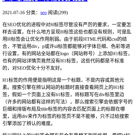
2021-07-16
分类：
seo
阅读(299)
在SEO优化的进程中对H标签尽管没有严厉的要求，一定要怎
样去设置，在什么地方呈现H标签这些也都没有规则，可是乱
用H标签会让优化作用削弱。由于前段HTML代码和css的结
合，不管运用div，p或许ul标签都能够对字体巨细、色彩等进
行设置，有的网站全站都在logo（网站称号）上添加H1标签，
也有的网站详情页竟然没有H1标签，这些代码都是不标准
的，对SEO优化十分不友好。
H1标签的作用便是指明这是一个标题，不是内容或其他元
素。搜索引擎在辨认网站的标题时直接查看网页上的H1标
签，假如一个页面上没有h1标签，将标题写在div标签里边
（许多的网站都有这样的写法），那么搜索引擎会依据字号的
巨细和排版布局及title标签的内容去匹配页面上的标题在哪
里，运用div来作为标签的标签页不是不能够，只不过给搜索
引擎添加了辨认的难度。