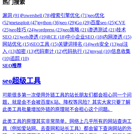
热门搜索
漏洞 (91)
Powershell (78)
搜索引擎优化 (71)
seo优化
(52)
metasploit (47)
python (36)
seo (29)
Go (29)
百度seo (25)
CVE
(25)
seo技巧 (24)
wordpress (23)
seo策略 (21)
渗透测试 (21)
技术
SEO (21)
web渗透 (19)
RCE (18)
中小企业SEO (18)
内网渗透 (15)
网站优化 (15)
SEO工具 (15)
关键词排名 (14)
web安全 (13)
sql注
入 (13)
加密 (13)
代码审计 (12)
代码执行 (12)
mysql (10)
信息收集
(10)
追踪 (10)
SEO推荐
seo超级工具
可能很多第一次使用外链工具的站长朋友们都会担心同一个问
题，就是会不会被百度K站、降权等风险？其实大家只要了解
此类工具批量增加外链的原理就不会担心这个问题。
此类工具的原理其实非常简单，网络上几乎所有的网站查询工
具（例如爱站网、去查网和站长工具）都会留下查询网站的外