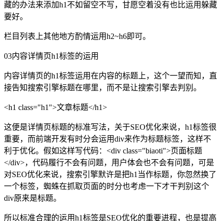
藏的办法来添加h1不如留空不写，甘愿空着没有也比运用躲藏
要好。
栏目列表上其他地方酌情运用h2~h6即可。
03
内容详情页h1标签的运用
内容详情页的h1标签运用在内容的标题上，这个一望而知，直
接告知搜索引擎标题在哪里，而不是让搜索引擎去判别。
<h1 class="h1">文章标题</h1>
这便是详情页标题的标准写法，关于SEO优化来说，h1标签很
重要，而前端开发有时分会运用div来作为标题标签，这样不
利于优化。假如这样写代码：<div class="biaoti">页面标题
</div>，代码履行不会有问题，用户体会也不会有问题，可是
对SEO优化来说，搜索引擎默许是把h1当作标题，你忽然换了
一个标签，蜘蛛在抓取页面的时分也考虑一下才干判别这个
div原来是标题。
所以标准合理的运用h1标签是SEO优化的重要进程，也是提高