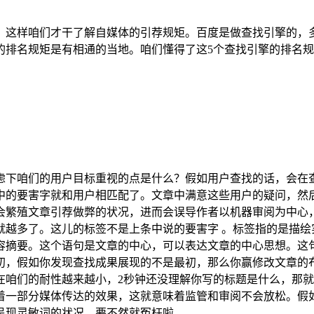
。这样咱们才干了解自媒体的引荐规矩。百度是做查找引擎的，
的排名规矩是有相通的当地。咱们懂得了这5个查找引擎的排名
虑下咱们的用户目标重视的点是什么？假如用户查找的话，会在
中的要害字就和用户相匹配了。文章中满意这些用户的疑问，然
会繁殖文章引荐做弊的状况，进而会误导作者以机器审阅为中心
就越多了。这儿的标签不是上条中说的要害字 。标签指的是描绘
容摘要。这个语句是文章的中心，可以表达文章的中心思想。这
初，假如你发现查找成果展现的不是最初，那么你赢修改文章的
在咱们的耐性越来越小，2秒钟还没理解你写的标题是什么，那
着一部分媒体传达的效果，这就意味着监管和审阅不会放松。假
呈现灵敏词的状况。要不然就冤枉啦。