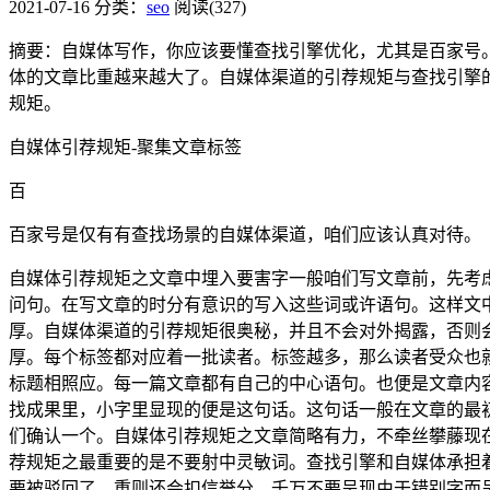
2021-07-16
分类：
seo
阅读(327)
摘要：自媒体写作，你应该要懂查找引擎优化，尤其是百家号
体的文章比重越来越大了。自媒体渠道的引荐规矩与查找引擎
规矩。
自媒体引荐规矩-聚集文章标签
百
百家号是仅有有查找场景的自媒体渠道，咱们应该认真对待。
自媒体引荐规矩之文章中埋入要害字
一般咱们写文章前，先考
问句。在写文章的时分有意识的写入这些词或许语句。这样文
厚。
自媒体渠道的引荐规矩很奥秘，并且不会对外揭露，否则
厚。每个标签都对应着一批读者。标签越多，那么读者受众也
标题相照应。
每一篇文章都有自己的中心语句。也便是文章内
找成果里，小字里显现的便是这句话。这句话一般在文章的最
们确认一个。
自媒体引荐规矩之文章简略有力，不牵丝攀藤
现
荐规矩之最重要的是不要射中灵敏词。
查找引擎和自媒体承担
要被驳回了，重则还会扣信誉分。千万不要呈现由于错别字而