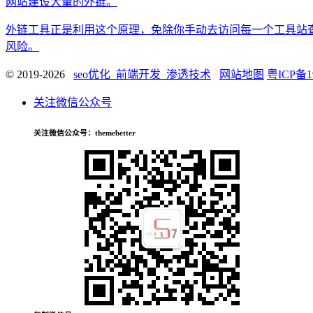
网站建设大量的外链。
外链工具正是利用这个原理，免除你手动去访问每一个工具站
风险。
© 2019-2026
seo优化_前端开发_渗透技术
网站地图
粤ICP备1
关注微信公众号
关注微信公众号
：themebetter