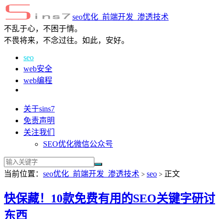
seo优化_前端开发_渗透技术
不乱于心，不困于情。
不畏将来，不念过往。如此，安好。
seo
web安全
web编程
关于sins7
免责声明
关注我们
SEO优化微信公众号
当前位置：
seo优化_前端开发_渗透技术
seo
正文
>
>
快保藏！10款免费有用的SEO关键字研讨
东西