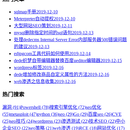
sqlmap手册
2019-12-10
Meterpreter自动提权
2019-12-10
大型网站SEO策划
2019-12-11
mysql删除指定时间的sql语句
2019-12-13
处理dedecms Internal Server Error内部服务器500错误问题
的建议
2019-12-13
edjpgcom工具代码如何使用
2019-12-14
dede织梦自带编辑器替换百度ueditor编辑器
2019-12-15
wordpress标签
2019-12-16
dede增加修改商品自定义属性的方法
2019-12-16
web渗透之信息收集
2019-12-16
热门搜索
漏洞 (91)
Powershell (78)
搜索引擎优化 (72)
seo优化
(55)
metasploit (47)
python (36)
seo (29)
Go (29)
百度seo (26)
CVE
(25)
seo技巧 (24)
wordpress (23)
渗透测试 (22)
技术SEO (22)
中小
企业SEO (22)
seo策略 (21)
web渗透 (19)
RCE (18)
网站优化 (17)