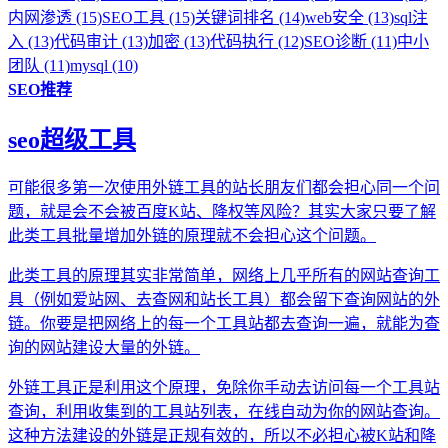
内网渗透 (15)
SEO工具 (15)
关键词排名 (14)
web安全 (13)
sql注
入 (13)
代码审计 (13)
加密 (13)
代码执行 (12)
SEO诊断 (11)
中小
团队 (11)
mysql (10)
SEO推荐
seo超级工具
可能很多第一次使用外链工具的站长朋友们都会担心同一个问
题，就是会不会被百度K站、降权等风险？其实大家只要了解
此类工具批量增加外链的原理就不会担心这个问题。
此类工具的原理其实非常简单，网络上几乎所有的网站查询工
具（例如爱站网、去查网和站长工具）都会留下查询网站的外
链。你要是把网络上的每一个工具站都去查询一遍，就能为查
询的网站建设大量的外链。
外链工具正是利用这个原理，免除你手动去访问每一个工具站
查询，利用收集到的工具站列表，在线自动为你的网站查询。
这种方法建设的外链是正规有效的，所以不必担心被K站和降