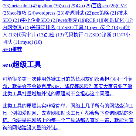
(53)
metasploit (47)
python (36)
seo (29)
Go (29)
百度seo (26)
CVE
(25)
seo技巧 (24)
wordpress (23)
渗透测试 (22)
seo策略 (21)
技术
SEO (21)
中小企业SEO (21)
web渗透 (19)
RCE (18)
网站优化 (17)
内网渗透 (15)
关键词排名 (15)
SEO工具 (15)
web安全 (13)
sql注
入 (13)
代码审计 (13)
加密 (13)
代码执行 (12)
SEO诊断 (11)
中小
团队 (11)
mysql (10)
SEO推荐
seo超级工具
可能很多第一次使用外链工具的站长朋友们都会担心同一个问
题，就是会不会被百度K站、降权等风险？其实大家只要了解
此类工具批量增加外链的原理就不会担心这个问题。
此类工具的原理其实非常简单，网络上几乎所有的网站查询工
具（例如爱站网、去查网和站长工具）都会留下查询网站的外
链。你要是把网络上的每一个工具站都去查询一遍，就能为查
询的网站建设大量的外链。