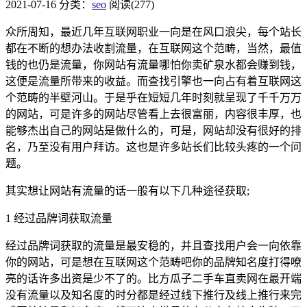
2021-07-16
分类：
seo
阅读(277)
众所周知，最近几年互联网职业一向是在风口浪尖，每个站长
都在不断的想办法收割流量，在互联网这个范畴，当然，最值
钱的也仍是流量，你网站有流量哪怕你卖矿泉水都会赚到钱，
这便是流量所带来的收益。而查找引擎也一向占有着互联网这
个范畴的半壁河山。于是乎在短短几年时刻就呈现了千千万万
的网站，可是许多的网站尽管看上去很富丽，内容很丰厚，也
能够杰出自己的网站是做什么的，可是，网站却没有很好的排
名，乃至没有用户拜访。这也是许多站长们比较头疼的一个问
题。
其实想让网站有流量的话一般有以下几种途径获取;
1 经过品牌词获取流量
经过品牌词获取的流量是最安稳的，并且查找用户会一向依靠
你的网站，可是想在互联网这个范畴吧你的品牌知名度打得嘹
亮的话许多出资是少不了的。比方瓜子二手车直卖网在最开端
没有流量以及知名度的时分都是经过线下推行及线上推行来完