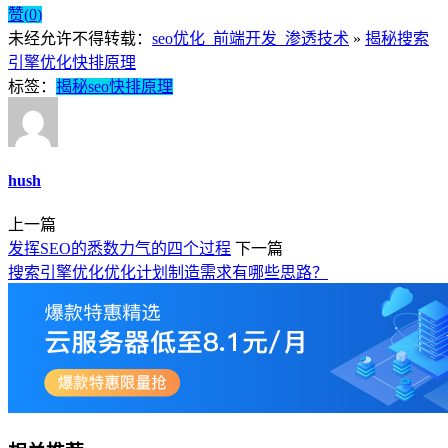
赞(
0
)
未经允许不得转载：
seo优化_前端开发_渗透技术
»
揭秘搜索
引擎优化快排原理
标签：
揭秘seo快排原理
hush
上一篇
发挥SEO的悉数力气的四个过程
下一篇
搜索引擎优化优化计划制造需求有哪些思路？