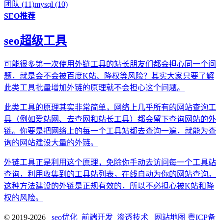
团队 (11)
mysql (10)
SEO推荐
seo超级工具
可能很多第一次使用外链工具的站长朋友们都会担心同一个问
题，就是会不会被百度K站、降权等风险？其实大家只要了解
此类工具批量增加外链的原理就不会担心这个问题。
此类工具的原理其实非常简单，网络上几乎所有的网站查询工
具（例如爱站网、去查网和站长工具）都会留下查询网站的外
链。你要是把网络上的每一个工具站都去查询一遍，就能为查
询的网站建设大量的外链。
外链工具正是利用这个原理，免除你手动去访问每一个工具站
查询，利用收集到的工具站列表，在线自动为你的网站查询。
这种方法建设的外链是正规有效的，所以不必担心被K站和降
权的风险。
© 2019-2026
seo优化_前端开发_渗透技术
网站地图
粤ICP备