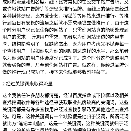
成网站流量和知名度。线下比方常见的在公交车站广告牌，又
或许地铁站广告牌等等途径来推行品牌。而线上的话便是经过
各种媒体途径，比方爱奇艺，搜狐等等网站来进行推行。等推
行到每日有安稳的流量之后就不需求砸钱去做推行了，由于这
个时分用户现已记住你的网站了，只需你网站真的能够处理到
用户的需求，所谓用户需求，笔者以为你网站里边的内容丰
厚，结构简略明了，优缺陷杰出，既为用户考虑又不抛弃每一
个查找用户，假如你以为你的网站到达这样的水平，那么笔者
以为你网站的用户体会度现已成功了。这个时分这些忠诚用户
就会买你的单，乃至帮你网站打广告。就这样，你经过品牌词
做的推行现已成功了，接下来你就能够收割韭菜了。
2 经过关键词来取得流量
这个我信任许多朋友都清楚，经过百度指数或下拉框以及相关
查找挖词软件等各种途径来获取职业热度较高的关键词，这些
关键词都是有许多查找用户经过查找引擎乃至其他途径去查找
的。可是，这种关键词有一个缺陷便是他归于泛词，所谓泛词
就比方“笔记本电脑”，这是一个关键词，这种关键词就归于泛
词，它的长处是流量特别多，它能够吧笔记本电脑这个范畴一