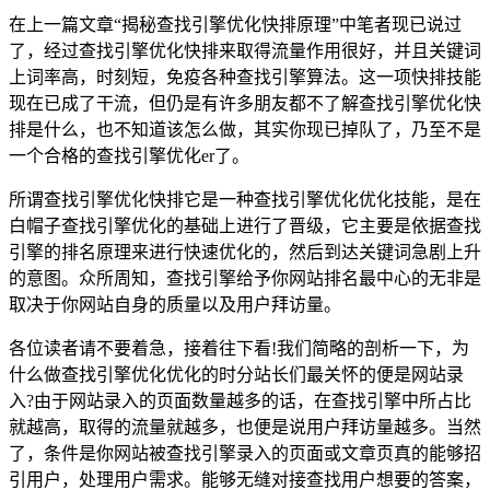
在上一篇文章“揭秘查找引擎优化快排原理”中笔者现已说过
了，经过查找引擎优化快排来取得流量作用很好，并且关键词
上词率高，时刻短，免疫各种查找引擎算法。这一项快排技能
现在已成了干流，但仍是有许多朋友都不了解查找引擎优化快
排是什么，也不知道该怎么做，其实你现已掉队了，乃至不是
一个合格的查找引擎优化er了。
所谓查找引擎优化快排它是一种查找引擎优化优化技能，是在
白帽子查找引擎优化的基础上进行了晋级，它主要是依据查找
引擎的排名原理来进行快速优化的，然后到达关键词急剧上升
的意图。众所周知，查找引擎给予你网站排名最中心的无非是
取决于你网站自身的质量以及用户拜访量。
各位读者请不要着急，接着往下看!我们简略的剖析一下，为
什么做查找引擎优化优化的时分站长们最关怀的便是网站录
入?由于网站录入的页面数量越多的话，在查找引擎中所占比
就越高，取得的流量就越多，也便是说用户拜访量越多。当然
了，条件是你网站被查找引擎录入的页面或文章页真的能够招
引用户，处理用户需求。能够无缝对接查找用户想要的答案，