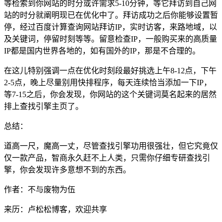
等检索到你网站的时分或许需求5-10分钟，等它拜访到自己网
站的时分就阐明现已在优化中了。拜访成功之后你能够设置暂
停，经过百度计算查询网站拜访IP，实时访客，来路地域，以
及关键词，停留时刻等等。留意检查IP，一般购买来的高质量
IP都是国内世界各地的，如有国外的IP，那是不合理的。
在这儿特别强调一点在优化时刻段最好挑选上午8-12点，下午
2-5点，晚上尽量别用快排程序，每天连续恰当添加一下IP，
等7-15之后，你会发现，你网站的这个关键词莫名起来的居然
排上查找引擎主页了。
总结：
道高一尺，魔高一丈，尽管查找引擎功用很强壮，但它究竟仅
仅一款产品，智商永久赶不上人类，只需你仔细专研查找引
擎，你会发现许多意想不到的东西。
作者：不与废物为伍
来历：卢松松博客，欢迎共享