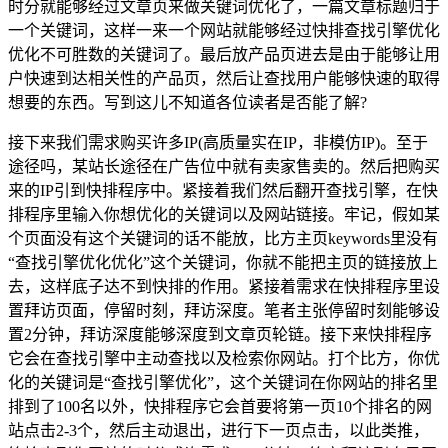
时分就能够经过文章页来做关键词优化了，一篇文章标题归于
一个关键词，这样一来一个网站就能够经过快排查找引擎优化
优化不可胜数的关键词了。最后放产品页进去是由于能够让用
户快速到达相关性的产品页，然后让查找用户能够快速的取得
想要的东西。写到这儿不知道各位读者是否能了解?
接下来我们需求购买许多IP(高质量实在IP，非模仿IP)。至于
途径吗，某站长途径在广告位中就有卖家售卖的。然后把购买
来的IP引到快排程序中。紧接着我们然后翻开查找引擎，在快
排程序里输入你想优化的关键词以及网站链接。牢记，假如某
个页面没有这个关键词的话不能放，比方主页keywords里没有
“查找引擎优化优化”这个关键词，你就不能把主页的链接放上
去，这样底子达不到快排的作用。紧接着需求在快排程序里设
置拜访页面，停留时刻，拜访深度。笔者主张停留时刻能够设
置2分钟，拜访深度能够深度到文章页轮链。接下来快排程序
它会在查找引擎中主动查找以及检索你网站。打个比方，你优
化的关键词是“查找引擎优化”，这个关键词在你网站的排名里
排到了100名以外，快排程序它会首要将第一页10个排名的网
站点击2-3个，然后主动退出，进行下一页点击，以此类推，