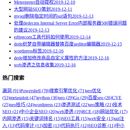
Meterpreter自动提权
2019-12-10
大型网站SEO策划
2019-12-11
mysql删除指定时间的sql语句
2019-12-13
处理dedecms Internal Server Error内部服务器500错误问题
的建议
2019-12-13
edjpgcom工具代码如何使用
2019-12-14
dede织梦自带编辑器替换百度ueditor编辑器
2019-12-15
wordpress标签
2019-12-16
dede增加修改商品自定义属性的方法
2019-12-16
web渗透之信息收集
2019-12-16
热门搜索
漏洞 (91)
Powershell (78)
搜索引擎优化 (71)
seo优化
(53)
metasploit (47)
python (36)
seo (29)
Go (29)
百度seo (26)
CVE
(25)
seo技巧 (24)
wordpress (23)
渗透测试 (22)
seo策略 (21)
技术
SEO (21)
中小企业SEO (20)
web渗透 (19)
RCE (18)
网站优化 (17)
内网渗透 (15)
关键词排名 (15)
SEO工具 (15)
web安全 (13)
sql注
入 (13)
代码审计 (13)
加密 (13)
代码执行 (12)
SEO诊断 (11)
中小