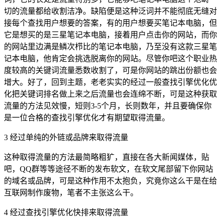
切的流量都给收割洁净。缺陷便是这种泛词并不能彻底无缝对
接每个查找用户想要的答案，有的用户想要买笔记本电脑，但
它是想买的是三星笔记本电脑，接着用户点击你的网站，而你
的网站里边满是鳞次栉比的笔记本电脑，乃至没有这款三星笔
记本电脑，他肯定会挑选脱离你的网站。尽管你吧这个职业热
度较高的关键词流量悉数收割了，可是你网站的跳出份额也会
增大。好了，回到主题，老老实实的经过一般查找引擎优化优
化把关键词排名做上来之后流量也会连绵不断，可是这种获取
流量的方法见效慢，短则3-5个月，长则数年，并且要确保你
是一位合格的查找引擎优化才有期望取得流量。
3 经过单纯的外链或品牌来取得流量
这种取得流量的方法最简略粗犷，直接在各大新闻媒体，贴
吧，QQ群等等途径不断的发布软文，在软文尾部留下你网站
的域名或品牌，可是这种作用不太抱负，究竟你这么干是在给
互联网制作废物，笔者不主张这么干。
4 经过查找引擎优化快排来取得流量