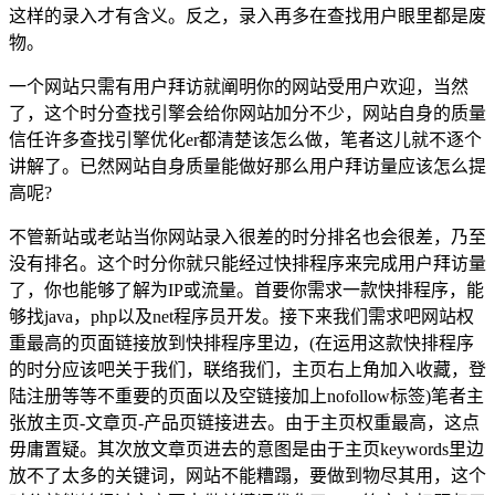
这样的录入才有含义。反之，录入再多在查找用户眼里都是废
物。
一个网站只需有用户拜访就阐明你的网站受用户欢迎，当然
了，这个时分查找引擎会给你网站加分不少，网站自身的质量
信任许多查找引擎优化er都清楚该怎么做，笔者这儿就不逐个
讲解了。已然网站自身质量能做好那么用户拜访量应该怎么提
高呢?
不管新站或老站当你网站录入很差的时分排名也会很差，乃至
没有排名。这个时分你就只能经过快排程序来完成用户拜访量
了，你也能够了解为IP或流量。首要你需求一款快排程序，能
够找java，php以及net程序员开发。接下来我们需求吧网站权
重最高的页面链接放到快排程序里边，(在运用这款快排程序
的时分应该吧关于我们，联络我们，主页右上角加入收藏，登
陆注册等等不重要的页面以及空链接加上nofollow标签)笔者主
张放主页-文章页-产品页链接进去。由于主页权重最高，这点
毋庸置疑。其次放文章页进去的意图是由于主页keywords里边
放不了太多的关键词，网站不能糟蹋，要做到物尽其用，这个