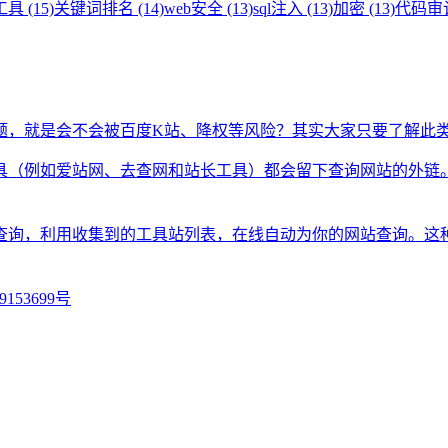
具 (15)
关键词排名 (14)
web安全 (13)
sql注入 (13)
加密 (13)
代码审计 
题，就是会不会被百度K站、降权等风险？其实大家只要了解此
具（例如爱站网、去查网和站长工具）都会留下查询网站的外链
查询，利用收集到的工具站列表，在线自动为你的网站查询。这
9153699号