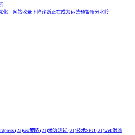
断
优化：网站收录下降诊断正在成为运营预警新分水岭
rdpress (23)
seo策略 (21)
渗透测试 (21)
技术SEO (21)
web渗透