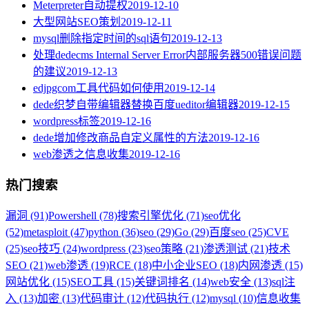
Meterpreter自动提权
2019-12-10
大型网站SEO策划
2019-12-11
mysql删除指定时间的sql语句
2019-12-13
处理dedecms Internal Server Error内部服务器500错误问题
的建议
2019-12-13
edjpgcom工具代码如何使用
2019-12-14
dede织梦自带编辑器替换百度ueditor编辑器
2019-12-15
wordpress标签
2019-12-16
dede增加修改商品自定义属性的方法
2019-12-16
web渗透之信息收集
2019-12-16
热门搜索
漏洞 (91)
Powershell (78)
搜索引擎优化 (71)
seo优化
(52)
metasploit (47)
python (36)
seo (29)
Go (29)
百度seo (25)
CVE
(25)
seo技巧 (24)
wordpress (23)
seo策略 (21)
渗透测试 (21)
技术
SEO (21)
web渗透 (19)
RCE (18)
中小企业SEO (18)
内网渗透 (15)
网站优化 (15)
SEO工具 (15)
关键词排名 (14)
web安全 (13)
sql注
入 (13)
加密 (13)
代码审计 (12)
代码执行 (12)
mysql (10)
信息收集