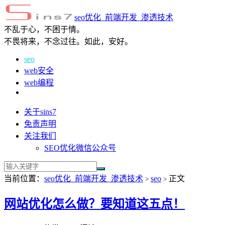
seo优化_前端开发_渗透技术
不乱于心，不困于情。
不畏将来，不念过往。如此，安好。
seo
web安全
web编程
关于sins7
免责声明
关注我们
SEO优化微信公众号
当前位置：
seo优化_前端开发_渗透技术
seo
正文
>
>
网站优化怎么做？要知道这五点！