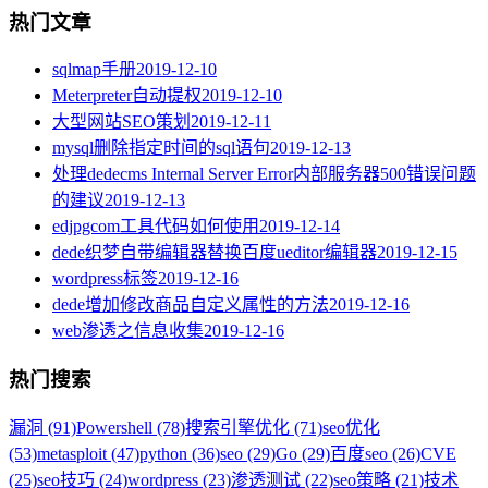
热门文章
sqlmap手册
2019-12-10
Meterpreter自动提权
2019-12-10
大型网站SEO策划
2019-12-11
mysql删除指定时间的sql语句
2019-12-13
处理dedecms Internal Server Error内部服务器500错误问题
的建议
2019-12-13
edjpgcom工具代码如何使用
2019-12-14
dede织梦自带编辑器替换百度ueditor编辑器
2019-12-15
wordpress标签
2019-12-16
dede增加修改商品自定义属性的方法
2019-12-16
web渗透之信息收集
2019-12-16
热门搜索
漏洞 (91)
Powershell (78)
搜索引擎优化 (71)
seo优化
(53)
metasploit (47)
python (36)
seo (29)
Go (29)
百度seo (26)
CVE
(25)
seo技巧 (24)
wordpress (23)
渗透测试 (22)
seo策略 (21)
技术