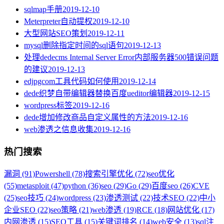
sqlmap手册
2019-12-10
Meterpreter自动提权
2019-12-10
大型网站SEO策划
2019-12-11
mysql删除指定时间的sql语句
2019-12-13
处理dedecms Internal Server Error内部服务器500错误问题
的建议
2019-12-13
edjpgcom工具代码如何使用
2019-12-14
dede织梦自带编辑器替换百度ueditor编辑器
2019-12-15
wordpress标签
2019-12-16
dede增加修改商品自定义属性的方法
2019-12-16
web渗透之信息收集
2019-12-16
热门搜索
漏洞 (91)
Powershell (78)
搜索引擎优化 (72)
seo优化
(55)
metasploit (47)
python (36)
seo (29)
Go (29)
百度seo (26)
CVE
(25)
seo技巧 (24)
wordpress (23)
渗透测试 (22)
技术SEO (22)
中小
企业SEO (22)
seo策略 (21)
web渗透 (19)
RCE (18)
网站优化 (17)
内网渗透 (15)
SEO工具 (15)
关键词排名 (14)
web安全 (13)
sql注