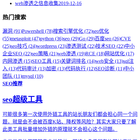
web渗透之信息收集
2019-12-16
热门搜索
漏洞 (91)
Powershell (78)
搜索引擎优化 (72)
seo优化
(55)
metasploit (47)
python (36)
seo (29)
Go (29)
百度seo (26)
CVE
(25)
seo技巧 (24)
wordpress (23)
渗透测试 (22)
技术SEO (22)
中小
企业SEO (22)
seo策略 (21)
web渗透 (19)
RCE (18)
网站优化 (17)
内网渗透 (15)
SEO工具 (15)
关键词排名 (14)
web安全 (13)
sql注
入 (13)
代码审计 (13)
加密 (13)
代码执行 (12)
SEO诊断 (11)
中小
团队 (11)
mysql (10)
SEO推荐
seo超级工具
可能很多第一次使用外链工具的站长朋友们都会担心同一个问
题，就是会不会被百度K站、降权等风险？其实大家只要了解
此类工具批量增加外链的原理就不会担心这个问题。