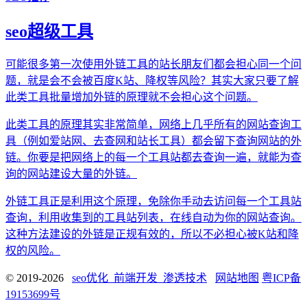
seo超级工具
可能很多第一次使用外链工具的站长朋友们都会担心同一个问
题，就是会不会被百度K站、降权等风险？其实大家只要了解
此类工具批量增加外链的原理就不会担心这个问题。
此类工具的原理其实非常简单，网络上几乎所有的网站查询工
具（例如爱站网、去查网和站长工具）都会留下查询网站的外
链。你要是把网络上的每一个工具站都去查询一遍，就能为查
询的网站建设大量的外链。
外链工具正是利用这个原理，免除你手动去访问每一个工具站
查询，利用收集到的工具站列表，在线自动为你的网站查询。
这种方法建设的外链是正规有效的，所以不必担心被K站和降
权的风险。
© 2019-2026
seo优化_前端开发_渗透技术
网站地图
粤ICP备
19153699号