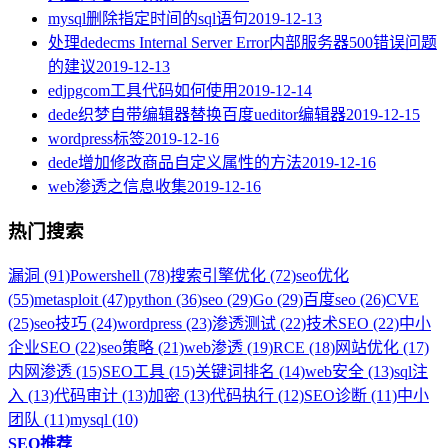
mysql删除指定时间的sql语句
2019-12-13
处理dedecms Internal Server Error内部服务器500错误问题
的建议
2019-12-13
edjpgcom工具代码如何使用
2019-12-14
dede织梦自带编辑器替换百度ueditor编辑器
2019-12-15
wordpress标签
2019-12-16
dede增加修改商品自定义属性的方法
2019-12-16
web渗透之信息收集
2019-12-16
热门搜索
漏洞 (91)
Powershell (78)
搜索引擎优化 (72)
seo优化
(55)
metasploit (47)
python (36)
seo (29)
Go (29)
百度seo (26)
CVE
(25)
seo技巧 (24)
wordpress (23)
渗透测试 (22)
技术SEO (22)
中小
企业SEO (22)
seo策略 (21)
web渗透 (19)
RCE (18)
网站优化 (17)
内网渗透 (15)
SEO工具 (15)
关键词排名 (14)
web安全 (13)
sql注
入 (13)
代码审计 (13)
加密 (13)
代码执行 (12)
SEO诊断 (11)
中小
团队 (11)
mysql (10)
SEO推荐