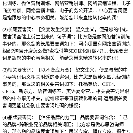
化训练、微信营销训练、网络营销讲师、网络营销课程、电子
商务专家、网络营销讲座、电子商务公开课… 中心要害词便
是指跟您的中心事务相关，能给您带来直接转化率的词!
(2)长尾要害词：
【突变发生突变】 望文生义，便是您的中心
要害词基础上衍生出来的“句子词”；比方您是做网络营销训练
事务的，那么您的长尾要害词如下：河南哪里有网络营销训练
组织?淘宝开店怎么做?查找引擎SEO优化好做吗?… 长尾要害
词是跟您的中心事务相关，能给您带来精准转化率的词!
(3)相关要害词：【以不变应万变】 望文生义，便是与您的中
心要害词语义相关附近的要害词；比方您是做英语四六级训练
事务的，那么您的相关要害词如下：托福英语、CET4、
CET6、新东方、语音训练室、英语夏令营… 相关要害词是跟
您的中心事务相关，能给您带来直接转化率的词!运用相关要
害词更能让您防止要害词堆砌的嫌疑；
(4)品牌要害词：【信任品牌的力气】 品牌要害词包含：自己
的品牌+跨职业兄弟品牌相关词汇；比方您是做心思咨询师
的，那么您的品牌要害词如下：医学专家、理疗专家、摄生专