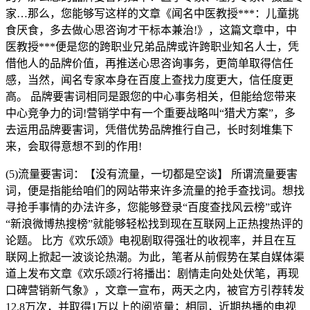
家…那么，您能够写这样的文章《闻名中医教授***：儿童挑
食厌食，多去做心思咨询才干标本兼治!》，这篇文章中，中
医教授***便是您的跨职业兄弟品牌或许跨职业知名人士，凭
借他人的品牌价值，再推送心思咨询事务，更简单取得信任
感，当然，闻名专家本身在百度上查找力度更大，信任度更
高。 品牌要害词相同是跟您的中心事务相关，但能给您带来
中心竞争力的词!营销学中有一个重要战略叫“猎犬方案”，多
去运用品牌要害词，凭借优势品牌推行自己，长时刻堆集下
来，会取得意想不到的作用!
(5)流量要害词：【没有流量，一切都是空谈】 所谓流量要害
词，便是指能给咱们的网站带来许多流量的抢手查找词。想找
寻抢手事情的办法许多，您能够登录“百度查找风云榜”或许
“新浪微博热搜榜”就能够轻松找到现在互联网上正热搜热评的
论题。 比方《欢乐颂》电视剧取得强壮的收视率，并且在互
联网上掀起一波谈论热潮。为此，笔者从前假势在某自媒体渠
道上发布文章《欢乐颂2行将播出：剧情走向处处伏笔，再现
口碑营销新气象》，文章一宣布，两天之内，被官方引荐转发
12.8万次，并取得1万以上的阅览量；相同，近期热播的电视