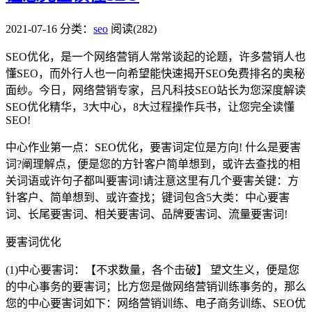
2021-07-16
分类：
seo
阅读(282)
SEO优化，是一个网络营销人常常谈起的论题，许多营销人也
懂SEO，而外行人也一向希望能快速揭开SEO免费排名的奥秘
面纱。今日，网络营销专家，吕凡科技SEO站长为您深度解读
SEO优化精华，3大中心，8大过程操作兵书，让您完全读懂
SEO!
中心作业第一点：SEO优化，要害词定位是方向! 什么是要害
词?阐理解点，便是您的方针客户简单想到，或许去查找的相
关词语或许句子都叫要害词!请注意这里有几个要害关键：方
针客户、简单想到、或许查找；键词包含5大类：中心要害
词、长尾要害词、相关要害词、品牌要害词、流量要害词!
要害词优化
(1)中心要害词：
【不求数量，各个击破】 望文生义，便是您
的中心事务的要害词；比方您是做网络营销训练事务的，那么
您的中心要害词如下：网络营销训练、电子商务训练、SEO优