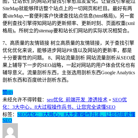
图，让站长们的网站对查找引擎愈加友爱化。让查找引擎能过
SiteMap就能够拜访整个站点上的一切网页和栏目。最好有两
套siteMap,一套便利客户快速查找站点信息(html格局)，另一套
便利查找引擎得知网站的更新频率、更新时刻、页面权重(xml
格局)。所树立的sitemap要和站长们网站的实际状况相契合。
7、高质量的友情链接 树立高质量的友情链接，关于查找引擎
优化优化来说，能够进步网站PR值以及网站的更新率，都是
十分要害性的问题。 8、网站流量剖析 网站流量剖析从SEO成
果上辅导下一步的SEO战略，一起对网站的用户体会优化也有
辅导意义。流量剖析东西，主张选用剖析东西Google Analytics
剖析东西和百度统计剖析东西。
赞(
0
)
未经允许不得转载：
seo优化_前端开发_渗透技术
»
SEO优
化：3大中心，8大过程操作兵书，让您完全读懂SEO
标签：
SEO优化：3大核心，8大步骤操作兵法，让您彻底读懂
SEO