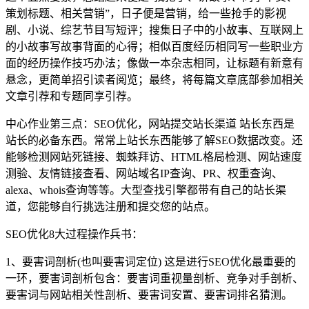
策划标题、相关营销”，日子便是营销，给一些抢手的影视
剧、小说、综艺节目写短评；搜集日子中的小故事、互联网上
的小故事写故事背面的心得；相似百度经历相同写一些职业方
面的经历操作技巧办法；像做一本杂志相同，让标题有新意有
悬念，更简单招引读者阅览；最终，将每篇文章底部参加相关
文章引荐和专题同享引荐。
中心作业第三点：SEO优化，网站提交站长渠道 站长东西是
站长的必备东西。常常上站长东西能够了解SEO数据改变。还
能够检测网站死链接、蜘蛛拜访、HTML格局检测、网站速度
测验、友情链接查看、网站域名IP查询、PR、权重查询、
alexa、whois查询等等。大型查找引擎都带有自己的站长渠
道，您能够自行挑选注册和提交您的站点。
SEO优化8大过程操作兵书：
1、要害词剖析(也叫要害词定位) 这是进行SEO优化最重要的
一环，要害词剖析包含：要害词重视量剖析、竞争对手剖析、
要害词与网站相关性剖析、要害词安置、要害词排名猜测。