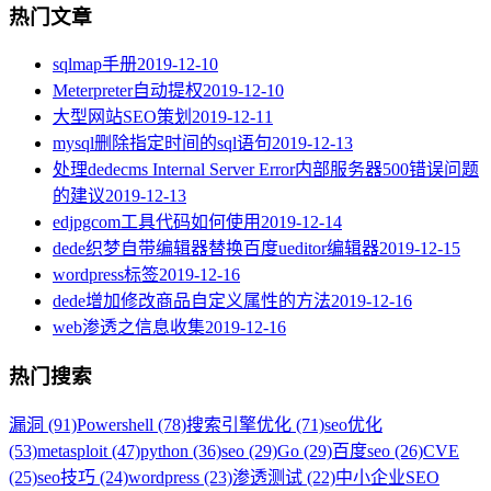
热门文章
sqlmap手册
2019-12-10
Meterpreter自动提权
2019-12-10
大型网站SEO策划
2019-12-11
mysql删除指定时间的sql语句
2019-12-13
处理dedecms Internal Server Error内部服务器500错误问题
的建议
2019-12-13
edjpgcom工具代码如何使用
2019-12-14
dede织梦自带编辑器替换百度ueditor编辑器
2019-12-15
wordpress标签
2019-12-16
dede增加修改商品自定义属性的方法
2019-12-16
web渗透之信息收集
2019-12-16
热门搜索
漏洞 (91)
Powershell (78)
搜索引擎优化 (71)
seo优化
(53)
metasploit (47)
python (36)
seo (29)
Go (29)
百度seo (26)
CVE
(25)
seo技巧 (24)
wordpress (23)
渗透测试 (22)
中小企业SEO