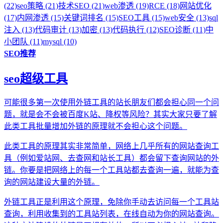
(22)
seo策略 (21)
技术SEO (21)
web渗透 (19)
RCE (18)
网站优化
(17)
内网渗透 (15)
关键词排名 (15)
SEO工具 (15)
web安全 (13)
sql
注入 (13)
代码审计 (13)
加密 (13)
代码执行 (12)
SEO诊断 (11)
中
小团队 (11)
mysql (10)
SEO推荐
seo超级工具
可能很多第一次使用外链工具的站长朋友们都会担心同一个问
题，就是会不会被百度K站、降权等风险？其实大家只要了解
此类工具批量增加外链的原理就不会担心这个问题。
此类工具的原理其实非常简单，网络上几乎所有的网站查询工
具（例如爱站网、去查网和站长工具）都会留下查询网站的外
链。你要是把网络上的每一个工具站都去查询一遍，就能为查
询的网站建设大量的外链。
外链工具正是利用这个原理，免除你手动去访问每一个工具站
查询，利用收集到的工具站列表，在线自动为你的网站查询。