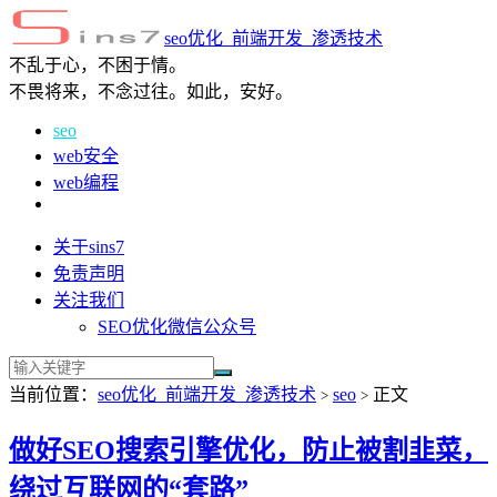
seo优化_前端开发_渗透技术
不乱于心，不困于情。
不畏将来，不念过往。如此，安好。
seo
web安全
web编程
关于sins7
免责声明
关注我们
SEO优化微信公众号
当前位置：
seo优化_前端开发_渗透技术
seo
正文
>
>
做好SEO搜索引擎优化，防止被割韭菜，
绕过互联网的“套路”