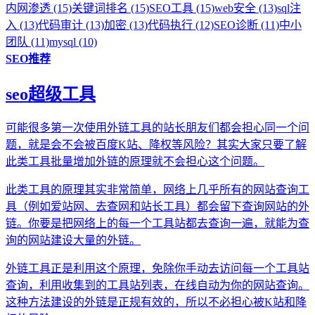
内网渗透 (15)
关键词排名 (15)
SEO工具 (15)
web安全 (13)
sql注
入 (13)
代码审计 (13)
加密 (13)
代码执行 (12)
SEO诊断 (11)
中小
团队 (11)
mysql (10)
SEO推荐
seo超级工具
可能很多第一次使用外链工具的站长朋友们都会担心同一个问
题，就是会不会被百度K站、降权等风险？其实大家只要了解
此类工具批量增加外链的原理就不会担心这个问题。
此类工具的原理其实非常简单，网络上几乎所有的网站查询工
具（例如爱站网、去查网和站长工具）都会留下查询网站的外
链。你要是把网络上的每一个工具站都去查询一遍，就能为查
询的网站建设大量的外链。
外链工具正是利用这个原理，免除你手动去访问每一个工具站
查询，利用收集到的工具站列表，在线自动为你的网站查询。
这种方法建设的外链是正规有效的，所以不必担心被K站和降