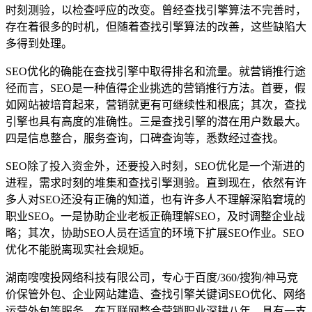
时刻测验，以检查呼应的改变。曾经查找引擎算法不完善时，
存在着很多的时机，但随着查找引擎算法的改善，这些缺陷大
多得到处理。
SEO优化的确能在查找引擎中取得排名和流量。就营销推行途
径而言，SEO是一种值得企业挑选的营销推行方法。首要，假
如网站被培育起来，营销就更有可继续性和根底；其次，查找
引擎也具有高度的准确性。三是查找引擎的潜在用户数最大。
四是信息整合，服务查询，口碑查询等，悉数经过查找。
SEO除了投入资金外，还要投入时刻，SEO优化是一个渐进的
进程，需求时刻的堆集和查找引擎测验。直到现在，依然有许
多人对SEO还没有正确的知道，也有许多人不理解深陷窘境的
职业SEO。一是协助企业老板正确理解SEO，及时调整企业战
略；其次，协助SEO人员在适宜的环境下扩展SEO作业。SEO
优化不能脱离现实社会规矩。
湖南嗖嗖投网络科技有限公司，专心于百度/360/搜狗/神马竞
价保管外包、企业网站建造、查找引擎关键词SEO优化、网络
运营外包等服务，在互联网整合营销职业深耕八年，具有一支