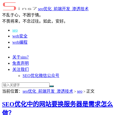
seo优化_前端开发_渗透技术
不乱于心，不困于情。
不畏将来，不念过往。如此，安好。
seo
web安全
web编程
关于sins7
免责声明
关注我们
SEO优化微信公众号
当前位置：
seo优化_前端开发_渗透技术
seo
正文
>
>
SEO优化中的网站要换服务器是需求怎么
做？