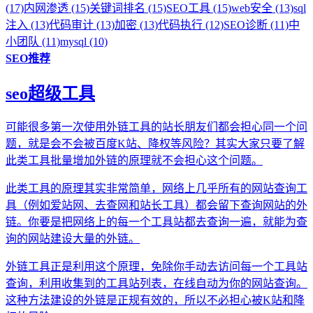
(17)
内网渗透 (15)
关键词排名 (15)
SEO工具 (15)
web安全 (13)
sql
注入 (13)
代码审计 (13)
加密 (13)
代码执行 (12)
SEO诊断 (11)
中
小团队 (11)
mysql (10)
SEO推荐
seo超级工具
可能很多第一次使用外链工具的站长朋友们都会担心同一个问
题，就是会不会被百度K站、降权等风险？其实大家只要了解
此类工具批量增加外链的原理就不会担心这个问题。
此类工具的原理其实非常简单，网络上几乎所有的网站查询工
具（例如爱站网、去查网和站长工具）都会留下查询网站的外
链。你要是把网络上的每一个工具站都去查询一遍，就能为查
询的网站建设大量的外链。
外链工具正是利用这个原理，免除你手动去访问每一个工具站
查询，利用收集到的工具站列表，在线自动为你的网站查询。
这种方法建设的外链是正规有效的，所以不必担心被K站和降