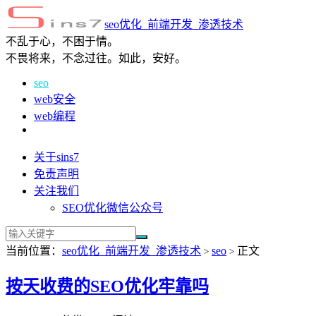
seo优化_前端开发_渗透技术
不乱于心，不困于情。
不畏将来，不念过往。如此，安好。
seo
web安全
web编程
关于sins7
免责声明
关注我们
SEO优化微信公众号
当前位置：
seo优化_前端开发_渗透技术
seo
正文
>
>
按天收费的SEO优化牢靠吗