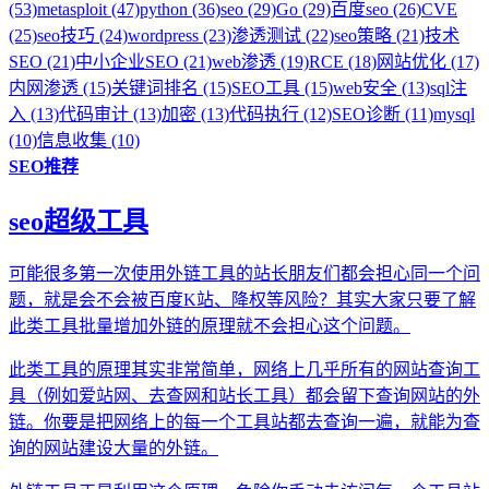
(53)
metasploit (47)
python (36)
seo (29)
Go (29)
百度seo (26)
CVE
(25)
seo技巧 (24)
wordpress (23)
渗透测试 (22)
seo策略 (21)
技术
SEO (21)
中小企业SEO (21)
web渗透 (19)
RCE (18)
网站优化 (17)
内网渗透 (15)
关键词排名 (15)
SEO工具 (15)
web安全 (13)
sql注
入 (13)
代码审计 (13)
加密 (13)
代码执行 (12)
SEO诊断 (11)
mysql
(10)
信息收集 (10)
SEO推荐
seo超级工具
可能很多第一次使用外链工具的站长朋友们都会担心同一个问
题，就是会不会被百度K站、降权等风险？其实大家只要了解
此类工具批量增加外链的原理就不会担心这个问题。
此类工具的原理其实非常简单，网络上几乎所有的网站查询工
具（例如爱站网、去查网和站长工具）都会留下查询网站的外
链。你要是把网络上的每一个工具站都去查询一遍，就能为查
询的网站建设大量的外链。