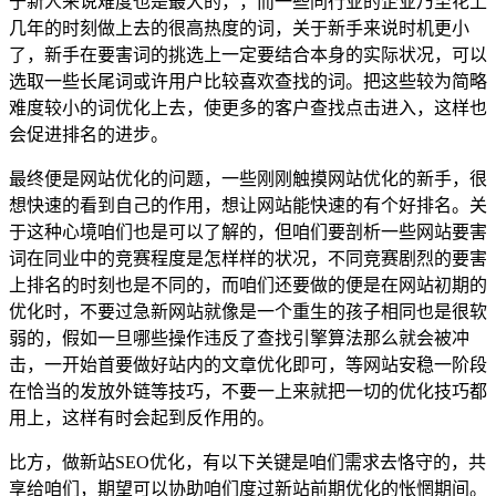
于新人来说难度也是最大的，，而一些同行业的企业乃至花上
几年的时刻做上去的很高热度的词，关于新手来说时机更小
了，新手在要害词的挑选上一定要结合本身的实际状况，可以
选取一些长尾词或许用户比较喜欢查找的词。把这些较为简略
难度较小的词优化上去，使更多的客户查找点击进入，这样也
会促进排名的进步。
最终便是网站优化的问题，一些刚刚触摸网站优化的新手，很
想快速的看到自己的作用，想让网站能快速的有个好排名。关
于这种心境咱们也是可以了解的，但咱们要剖析一些网站要害
词在同业中的竞赛程度是怎样样的状况，不同竞赛剧烈的要害
上排名的时刻也是不同的，而咱们还要做的便是在网站初期的
优化时，不要过急新网站就像是一个重生的孩子相同也是很软
弱的，假如一旦哪些操作违反了查找引擎算法那么就会被冲
击，一开始首要做好站内的文章优化即可，等网站安稳一阶段
在恰当的发放外链等技巧，不要一上来就把一切的优化技巧都
用上，这样有时会起到反作用的。
比方，做新站SEO优化，有以下关键是咱们需求去恪守的，共
享给咱们，期望可以协助咱们度过新站前期优化的怅惘期间。