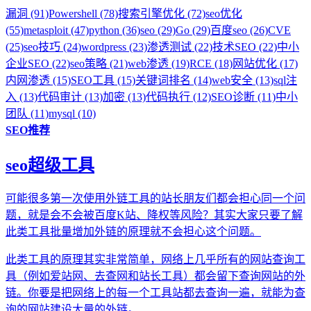
漏洞 (91)
Powershell (78)
搜索引擎优化 (72)
seo优化
(55)
metasploit (47)
python (36)
seo (29)
Go (29)
百度seo (26)
CVE
(25)
seo技巧 (24)
wordpress (23)
渗透测试 (22)
技术SEO (22)
中小
企业SEO (22)
seo策略 (21)
web渗透 (19)
RCE (18)
网站优化 (17)
内网渗透 (15)
SEO工具 (15)
关键词排名 (14)
web安全 (13)
sql注
入 (13)
代码审计 (13)
加密 (13)
代码执行 (12)
SEO诊断 (11)
中小
团队 (11)
mysql (10)
SEO推荐
seo超级工具
可能很多第一次使用外链工具的站长朋友们都会担心同一个问
题，就是会不会被百度K站、降权等风险？其实大家只要了解
此类工具批量增加外链的原理就不会担心这个问题。
此类工具的原理其实非常简单，网络上几乎所有的网站查询工
具（例如爱站网、去查网和站长工具）都会留下查询网站的外
链。你要是把网络上的每一个工具站都去查询一遍，就能为查
询的网站建设大量的外链。