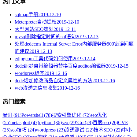
热门文章
sqlmap手册
2019-12-10
Meterpreter自动提权
2019-12-10
大型网站SEO策划
2019-12-11
mysql删除指定时间的sql语句
2019-12-13
处理dedecms Internal Server Error内部服务器500错误问题
的建议
2019-12-13
edjpgcom工具代码如何使用
2019-12-14
dede织梦自带编辑器替换百度ueditor编辑器
2019-12-15
wordpress标签
2019-12-16
dede增加修改商品自定义属性的方法
2019-12-16
web渗透之信息收集
2019-12-16
热门搜索
漏洞 (91)
Powershell (78)
搜索引擎优化 (72)
seo优化
(55)
metasploit (47)
python (36)
seo (29)
Go (29)
百度seo (26)
CVE
(25)
seo技巧 (24)
wordpress (23)
渗透测试 (22)
技术SEO (22)
中小