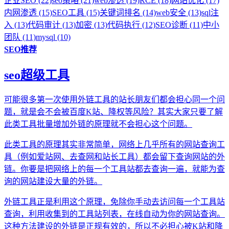
企业SEO (22)
seo策略 (21)
web渗透 (19)
RCE (18)
网站优化 (17)
内网渗透 (15)
SEO工具 (15)
关键词排名 (14)
web安全 (13)
sql注
入 (13)
代码审计 (13)
加密 (13)
代码执行 (12)
SEO诊断 (11)
中小
团队 (11)
mysql (10)
SEO推荐
seo超级工具
可能很多第一次使用外链工具的站长朋友们都会担心同一个问
题，就是会不会被百度K站、降权等风险？其实大家只要了解
此类工具批量增加外链的原理就不会担心这个问题。
此类工具的原理其实非常简单，网络上几乎所有的网站查询工
具（例如爱站网、去查网和站长工具）都会留下查询网站的外
链。你要是把网络上的每一个工具站都去查询一遍，就能为查
询的网站建设大量的外链。
外链工具正是利用这个原理，免除你手动去访问每一个工具站
查询，利用收集到的工具站列表，在线自动为你的网站查询。
这种方法建设的外链是正规有效的，所以不必担心被K站和降