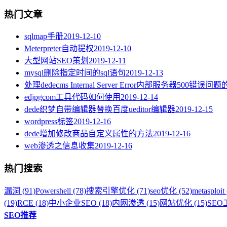
热门文章
sqlmap手册
2019-12-10
Meterpreter自动提权
2019-12-10
大型网站SEO策划
2019-12-11
mysql删除指定时间的sql语句
2019-12-13
处理dedecms Internal Server Error内部服务器500错误问
edjpgcom工具代码如何使用
2019-12-14
dede织梦自带编辑器替换百度ueditor编辑器
2019-12-15
wordpress标签
2019-12-16
dede增加修改商品自定义属性的方法
2019-12-16
web渗透之信息收集
2019-12-16
热门搜索
漏洞 (91)
Powershell (78)
搜索引擎优化 (71)
seo优化 (52)
metasploit 
(19)
RCE (18)
中小企业SEO (18)
内网渗透 (15)
网站优化 (15)
SEO工
SEO推荐