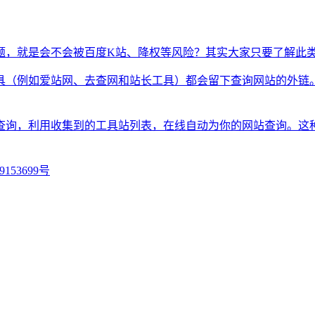
题，就是会不会被百度K站、降权等风险？其实大家只要了解此
具（例如爱站网、去查网和站长工具）都会留下查询网站的外链
查询，利用收集到的工具站列表，在线自动为你的网站查询。这
9153699号