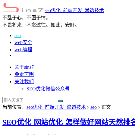
seo优化_前端开发_渗透技术
不乱于心，不困于情。
不畏将来，不念过往。如此，安好。
seo
web安全
web编程
关于sins7
免责声明
关注我们
SEO优化微信公众号
当前位置：
seo优化_前端开发_渗透技术
seo
正文
>
>
SEO优化-网站优化-怎样做好网站天然排