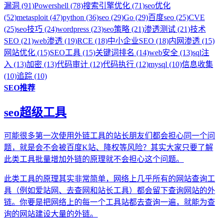
漏洞 (91)
Powershell (78)
搜索引擎优化 (71)
seo优化
(52)
metasploit (47)
python (36)
seo (29)
Go (29)
百度seo (25)
CVE
(25)
seo技巧 (24)
wordpress (23)
seo策略 (21)
渗透测试 (21)
技术
SEO (21)
web渗透 (19)
RCE (18)
中小企业SEO (18)
内网渗透 (15)
网站优化 (15)
SEO工具 (15)
关键词排名 (14)
web安全 (13)
sql注
入 (13)
加密 (13)
代码审计 (12)
代码执行 (12)
mysql (10)
信息收集
(10)
追踪 (10)
SEO推荐
seo超级工具
可能很多第一次使用外链工具的站长朋友们都会担心同一个问
题，就是会不会被百度K站、降权等风险？其实大家只要了解
此类工具批量增加外链的原理就不会担心这个问题。
此类工具的原理其实非常简单，网络上几乎所有的网站查询工
具（例如爱站网、去查网和站长工具）都会留下查询网站的外
链。你要是把网络上的每一个工具站都去查询一遍，就能为查
询的网站建设大量的外链。