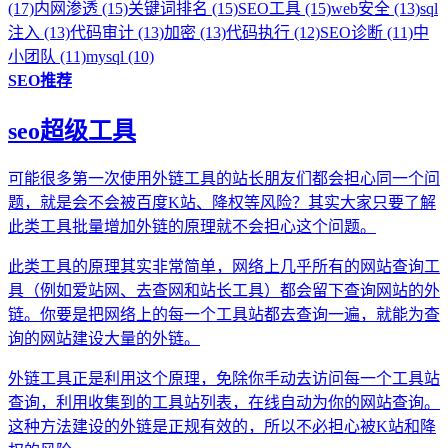
(17)
内网渗透 (15)
关键词排名 (15)
SEO工具 (15)
web安全 (13)
sql
注入 (13)
代码审计 (13)
加密 (13)
代码执行 (12)
SEO诊断 (11)
中
小团队 (11)
mysql (10)
SEO推荐
seo超级工具
可能很多第一次使用外链工具的站长朋友们都会担心同一个问
题，就是会不会被百度K站、降权等风险？其实大家只要了解
此类工具批量增加外链的原理就不会担心这个问题。
此类工具的原理其实非常简单，网络上几乎所有的网站查询工
具（例如爱站网、去查网和站长工具）都会留下查询网站的外
链。你要是把网络上的每一个工具站都去查询一遍，就能为查
询的网站建设大量的外链。
外链工具正是利用这个原理，免除你手动去访问每一个工具站
查询，利用收集到的工具站列表，在线自动为你的网站查询。
这种方法建设的外链是正规有效的，所以不必担心被K站和降