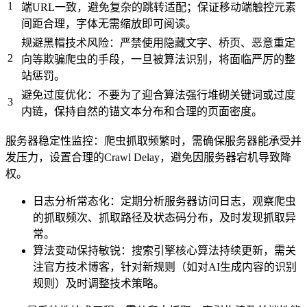
1
端URL一致，避免复杂的跳转适配；保证移动端触控元素
间距合理，字体无需缩放即可阅读。
规避黑帽技术风险：严禁使用隐藏文字、桥页、恶意重定
2
向等欺骗爬虫的手段，一旦被算法识别，将面临严厉的整
站惩罚。
避免过度优化：不要为了迎合算法强行堆砌关键词或过度
3
内链，保持自然的锚文本分布和合理的页面密度。
服务器稳定性监控：爬虫抓取频繁时，需确保服务器能承受并
发压力，设置合理的Crawl Delay，避免因服务器宕机导致降
权。
日志分析常态化：定期分析服务器访问日志，观察爬虫
的抓取频次、抓取路径及状态码分布，及时发现抓取异
常。
算法变动保持敏锐：搜索引擎核心算法持续更新，需关
注官方技术博客，针对新规则（如对AI生成内容的识别
规则）及时调整技术策略。