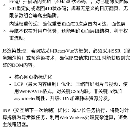
Frog）扫描站内死链（404/500状态码），对已删除页面做
2
301重定向或返回410状态码；规避无意义的日历翻页、无
限参数组合等爬虫陷阱。
内链权重传递：确保重要页面在3次点击内可达，面包屑
3
导航不仅提升用户体验，还能明确页面层级结构，利于权
重流动。
JS渲染处理：若网站采用React/Vue等框架，必须采用SSR（服
务端渲染）或预渲染技术，确保爬虫请求HTML时能获取到完
整的DOM内容。
核心网页指标优化
LCP（最大内容绘制）优化：压缩首屏图片与视频，使
用WebP/AVIF格式，对关键CSS内联，非关键JS添加
async/defer属性，升级CDN加速静态资源分发。
INP（交互到下一次绘制）优化：减少长任务执行，将耗时计
算拆解为异步微任务，利用Web Workers处理复杂运算，避免
主线程阻塞。