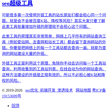
seo超级工具
可能很多第一次使用外链工具的站长朋友们都会担心同一个问
题，就是会不会被百度K站、降权等风险？其实大家只要了解
此类工具批量增加外链的原理就不会担心这个问题。
此类工具的原理其实非常简单，网络上几乎所有的网站查询工
具（例如爱站网、去查网和站长工具）都会留下查询网站的外
链。你要是把网络上的每一个工具站都去查询一遍，就能为查
询的网站建设大量的外链。
外链工具正是利用这个原理，免除你手动去访问每一个工具站
查询，利用收集到的工具站列表，在线自动为你的网站查询。
这种方法建设的外链是正规有效的，所以不必担心被K站和降
权的风险。
© 2019-2026
seo优化_前端开发_渗透技术
网站地图
粤ICP备
19153699号
回顶