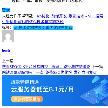
选题、生成、审核、发布和复盘连成闭环。
赞(
0
)
未经允许不得转载：
seo优化_前端开发_渗透技术
»
SEO搜索
引擎优化网站的核心技术与实施路径
标签：
seo
技术架构
搜索引擎优化
爬虫抓取
hush
上一篇
搜索SEO优化平台风险防控：来源、路径与防护策略
下一篇
网站流量暴跌70%：一次“免费SEO优化”引发的血泪复盘