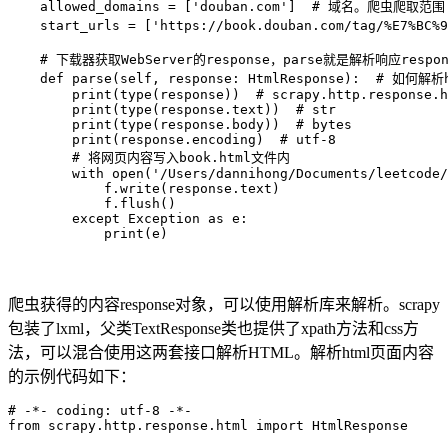
    allowed_domains = ['douban.com']  # 域名。爬虫爬取范围

    start_urls = ['https://book.douban.com/tag/%E7%
    # 下载器获取WebServer的response，parse就是解析响应respon
    def parse(self, response: HtmlResponse):  # 如
        print(type(response))  # scrapy.http.response.h
        print(type(response.text))  # str

        print(type(response.body))  # bytes

        print(response.encoding)  # utf-8

        # 将网页内容写入book.html文件内

        with open('/Users/dannihong/Documents/leetcode/
            f.write(response.text)

            f.flush()

        except Exception as e:

            print(e)
爬虫获得的内容response对象，可以使用解析库来解析。scrapy
包装了lxml，父类TextResponse类也提供了xpath方法和css方
法，可以混合使用这两套接口解析HTML。解析html页面内容
的示例代码如下：
# -*- coding: utf-8 -*-

from scrapy.http.response.html import HtmlResponse
