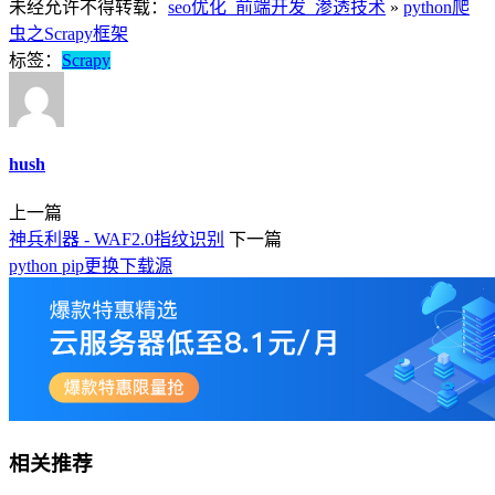
未经允许不得转载：
seo优化_前端开发_渗透技术
»
python爬
虫之Scrapy框架
标签：
Scrapy
hush
上一篇
神兵利器 - WAF2.0指纹识别
下一篇
python pip更换下载源
相关推荐