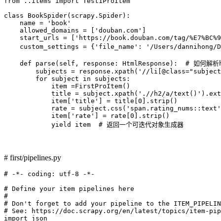
from ..items import Test1ProItem

class BookSpider(scrapy.Spider):

    name = 'book'

    allowed_domains = ['douban.com']

    start_urls = ['https://book.douban.com/tag/%E7%BC%9
    custom_settings = {'file_name': '/Users/dannihong
    def parse(self, response: HtmlResponse):  # 如
        subjects = response.xpath('//li[@class="subject
        for subject in subjects:

            item =FirstProItem()

            title = subject.xpath('.//h2/a/text()').ext
            item['title'] = title[0].strip()

            rate = subject.css('span.rating_nums::text'
            item['rate'] = rate[0].strip()

            yield item  # 返回一个可迭代对象生成器
# first/pipelines.py
# -*- coding: utf-8 -*-

# Define your item pipelines here

#

# Don't forget to add your pipeline to the ITEM_PIPELIN
# See: https://doc.scrapy.org/en/latest/topics/item-pip
import json
