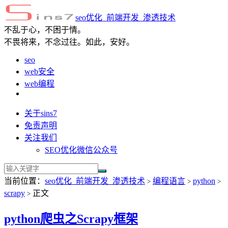
seo优化_前端开发_渗透技术
不乱于心，不困于情。
不畏将来，不念过往。如此，安好。
seo
web安全
web编程
关于sins7
免责声明
关注我们
SEO优化微信公众号
当前位置：
seo优化_前端开发_渗透技术
编程语言
python
>
>
>
scrapy
正文
>
python爬虫之Scrapy框架