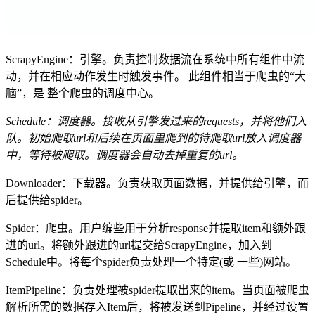
ScrapyEngine：引擎。负责控制数据流在系统中所有组件中流
动，并在相应动作发生时触发事件。 此组件相当于爬虫的“大
脑”，是 整个爬虫的调度中心。
Schedule：调度器。接收从引擎发过来的requests，并将他们入
队。初始爬取url和后续在页面里爬到的待爬取url放入调度器
中，等待被爬取。调度器会自动去掉重复的url。
Downloader：下载器。负责获取页面数据，并提供给引擎，而
后提供给spider。
Spider：爬虫。用户编些用于分析response并提取item和额外跟
进的url。将额外跟进的url提交给ScrapyEngine，加入到
Schedule中。将每个spider负责处理一个特定(或 一些)网站。
ItemPipeline：负责处理被spider提取出来的item。当页面被爬虫
解析所需的数据存入Item后，将被发送到Pipeline，并经过设置