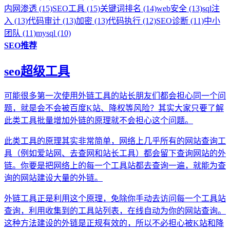
内网渗透 (15)
SEO工具 (15)
关键词排名 (14)
web安全 (13)
sql注
入 (13)
代码审计 (13)
加密 (13)
代码执行 (12)
SEO诊断 (11)
中小
团队 (11)
mysql (10)
SEO推荐
seo超级工具
可能很多第一次使用外链工具的站长朋友们都会担心同一个问
题，就是会不会被百度K站、降权等风险？其实大家只要了解
此类工具批量增加外链的原理就不会担心这个问题。
此类工具的原理其实非常简单，网络上几乎所有的网站查询工
具（例如爱站网、去查网和站长工具）都会留下查询网站的外
链。你要是把网络上的每一个工具站都去查询一遍，就能为查
询的网站建设大量的外链。
外链工具正是利用这个原理，免除你手动去访问每一个工具站
查询，利用收集到的工具站列表，在线自动为你的网站查询。
这种方法建设的外链是正规有效的，所以不必担心被K站和降