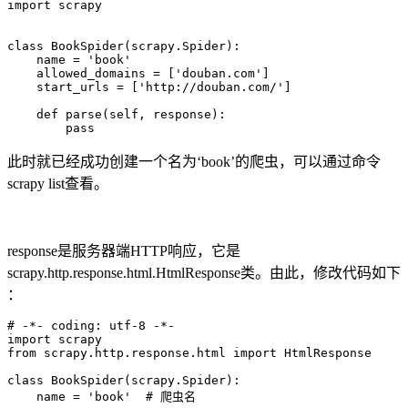
import scrapy

class BookSpider(scrapy.Spider):

    name = 'book'

    allowed_domains = ['douban.com']

    start_urls = ['http://douban.com/']

    def parse(self, response):

        pass
此时就已经成功创建一个名为‘book’的爬虫，可以通过命令
scrapy list查看。
response是服务器端HTTP响应，它是
scrapy.http.response.html.HtmlResponse类。由此，修改代码如下
：
# -*- coding: utf-8 -*-

import scrapy

from scrapy.http.response.html import HtmlResponse

class BookSpider(scrapy.Spider):

    name = 'book'  # 爬虫名
