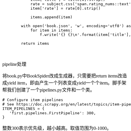
            rate = subject.css('span.rating_nums::text'
            item['rate'] = rate[0].strip()

            items.append(item)

        with open('book.json', 'w', encoding='utf8') as
            for item in items:

                f.write('{} {}\n'.format(item['title'],
        return items
pipeline处理
将book.py中BookSpider改成生成器，只需要把return items改造
成yield item，即由产生一个列表变成yield一个个item。脚手架
帮我们创建了一个pipelines.py文件和一个类。
# Configure item pipelines

# See https://doc.scrapy.org/en/latest/topics/item-pipe
ITEM_PIPELINES = {

   'first.pipelines.FirstPipeline': 300,

}
整数300表示优先级，越小越高。取值范围为0-1000。