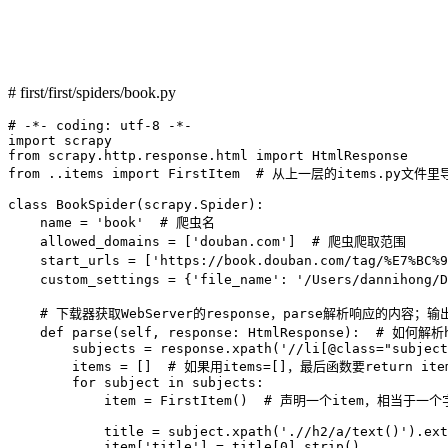
# first/first/spiders/book.py
# -*- coding: utf-8 -*-

import scrapy

from scrapy.http.response.html import HtmlResponse

from ..items import FirstItem  # 从上一层的items.py文件里
class BookSpider(scrapy.Spider):

    name = 'book'  # 爬虫名

    allowed_domains = ['douban.com']  # 爬虫爬取范围

    start_urls = ['https://book.douban.com/tag/%E7%BC%
    custom_settings = {'file_name': '/Users/dannihong
    # 下载器获取WebServer的response，parse解析响应的内容；输出i
    def parse(self, response: HtmlResponse):  # 如
        subjects = response.xpath('//li[@class="subject
        items = []  # 如果用items=[]，最后函数要return item
        for subject in subjects:

            item = FirstItem()  # 声明一个item，相当
            title = subject.xpath('.//h2/a/text()').ext
            item['title'] = title[0].strip()
