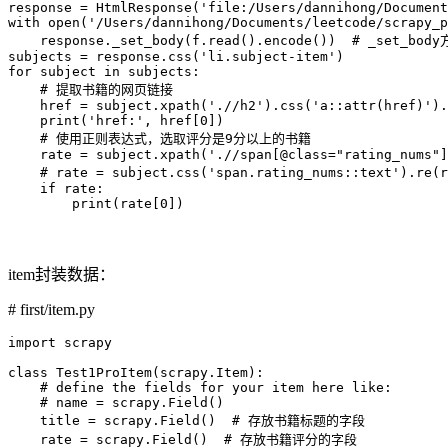
response = HtmlResponse('file:/Users/dannihong/Document
with open('/Users/dannihong/Documents/leetcode/scrapy_p
    response._set_body(f.read().encode())  # _se
subjects = response.css('li.subject-item')

for subject in subjects:

    # 提取书籍的网页链接

    href = subject.xpath('.//h2').css('a::attr(href)').
    print('href:', href[0])

    # 使用正则表达式，选取评分是9分以上的书籍

    rate = subject.xpath('.//span[@class="rating_nums"]
    # rate = subject.css('span.rating_nums::text').r
    if rate:

        print(rate[0])
item封装数据：
# first/item.py
import scrapy

class Test1ProItem(scrapy.Item):

    # define the fields for your item here like:

    # name = scrapy.Field()

    title = scrapy.Field()  # 存放书籍标题的字段

    rate = scrapy.Field()  # 存放书籍评分的字段