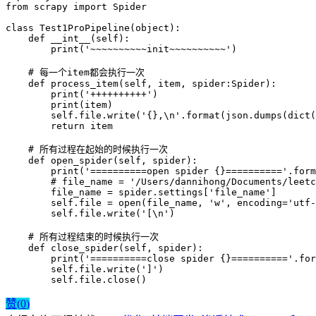
from scrapy import Spider

class Test1ProPipeline(object):

    def __int__(self):

        print('~~~~~~~~~~init~~~~~~~~~~')

    # 每一个item都会执行一次

    def process_item(self, item, spider:Spider):

        print('++++++++++')

        print(item)

        self.file.write('{},\n'.format(json.dumps(dict(
        return item

    # 所有过程在起始的时候执行一次

    def open_spider(self, spider):

        print('==========open spider {}=========='.form
        # file_name = '/Users/dannihong/Documents/leetc
        file_name = spider.settings['file_name']

        self.file = open(file_name, 'w', encoding='utf-
        self.file.write('[\n')

    # 所有过程结束的时候执行一次

    def close_spider(self, spider):

        print('==========close spider {}=========='.for
        self.file.write(']')

        self.file.close()
赞(
0
)