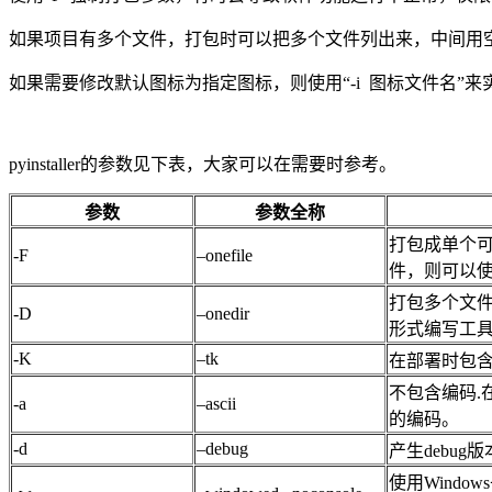
如果项目有多个文件，打包时可以把多个文件列出来，中间用
如果需要修改默认图标为指定图标，则使用“-i 图标文件名”来
pyinstaller的参数见下表，大家可以在需要时参考。
参数
参数全称
打包成单个可
-F
–onefile
件，则可以使
打包多个文件
-D
–onedir
形式编写工
-K
–tk
在部署时包含 
不包含编码.在
-a
–ascii
的编码。
-d
–debug
产生debug
使用Wind