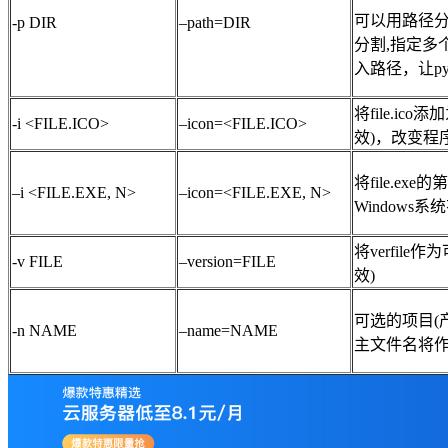
可以用路径分割
-p DIR
–path=DIR
分割,指定多
入路径，让py
将file.ic
-i <FILE.ICO>
–icon=<FILE.ICO>
效)，改变程序的图标
将file.e
–i <FILE.EXE, N>
–icon=<FILE.EXE, N>
Windows系
将verfil
-v FILE
–version=FILE
效)
可选的项目(
-n NAME
–name=NAME
主文件名将作为