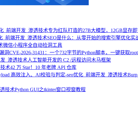
专为红队打造的27B大模型，12GB显存
SEO是什么：从零开始的搜索引擎优化实
微信小程序全自动捡洞工具
E-2026-31431：一个732字节的Python脚本，一键获取roo
人工智能开发的 C2 /远程访问木马框架
42 万 Star！10 年老牌 API 仓库
Bur
Python GUI之tkinter窗口视窗教程