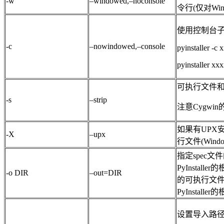
-w
–windowed,–noconsole
令行(仅对Win
使用控制台子系
-c
–nowindowed,–console
pyinstaller -c 
pyinstaller xx
可执行文件和共享库
-s
–strip
注意Cygwin
如果有UPX安装
-X
–upx
行文件(Wind
指定spec
PyInstal
-o DIR
–out=DIR
的可执行文件
PyInstal
设置导入路径(