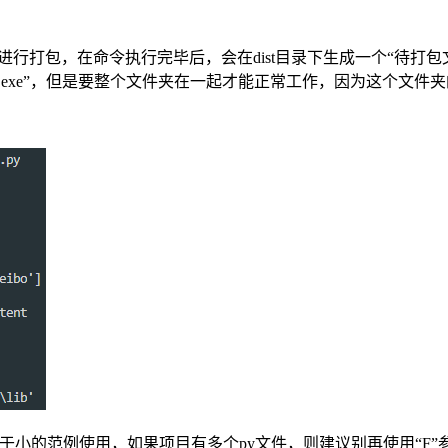
文件名”进行打包，在命令执行完毕后，会在dist目录下生成一个“待打包
xe”，但是要整个文件夹在一起才能正常工作，因为这个文件夹的功
于小的范例使用，如果项目有多个py文件，则建议别再使用“F”