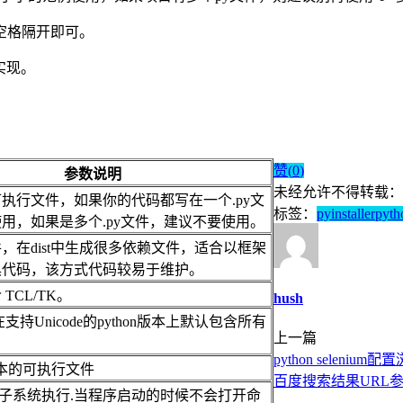
空格隔开即可。
实现。
赞(
0
)
参数说明
未经允许不得转载：
执行文件，如果你的代码都写在一个.py文
标签：
pyinstaller
pyth
用，如果是多个.py文件，建议不要使用。
，在dist中生成很多依赖文件，适合以框架
具代码，该方式代码较易于维护。
TCL/TK。
hush
支持Unicode的python版本上默认包含所有
上一篇
python selenium
版本的可执行文件
百度搜索结果URL
ows子系统执行.当程序启动的时候不会打开命