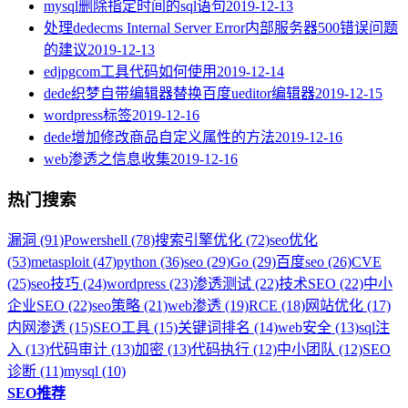
mysql删除指定时间的sql语句
2019-12-13
处理dedecms Internal Server Error内部服务器500错误问题
的建议
2019-12-13
edjpgcom工具代码如何使用
2019-12-14
dede织梦自带编辑器替换百度ueditor编辑器
2019-12-15
wordpress标签
2019-12-16
dede增加修改商品自定义属性的方法
2019-12-16
web渗透之信息收集
2019-12-16
热门搜索
漏洞 (91)
Powershell (78)
搜索引擎优化 (72)
seo优化
(53)
metasploit (47)
python (36)
seo (29)
Go (29)
百度seo (26)
CVE
(25)
seo技巧 (24)
wordpress (23)
渗透测试 (22)
技术SEO (22)
中小
企业SEO (22)
seo策略 (21)
web渗透 (19)
RCE (18)
网站优化 (17)
内网渗透 (15)
SEO工具 (15)
关键词排名 (14)
web安全 (13)
sql注
入 (13)
代码审计 (13)
加密 (13)
代码执行 (12)
中小团队 (12)
SEO
诊断 (11)
mysql (10)
SEO推荐