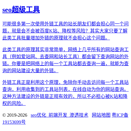
seo超级工具
可能很多第一次使用外链工具的站长朋友们都会担心同一个问
题，就是会不会被百度K站、降权等风险？其实大家只要了解
此类工具批量增加外链的原理就不会担心这个问题。
此类工具的原理其实非常简单，网络上几乎所有的网站查询工
具（例如爱站网、去查网和站长工具）都会留下查询网站的外
链。你要是把网络上的每一个工具站都去查询一遍，就能为查
询的网站建设大量的外链。
外链工具正是利用这个原理，免除你手动去访问每一个工具站
查询，利用收集到的工具站列表，在线自动为你的网站查询。
这种方法建设的外链是正规有效的，所以不必担心被K站和降
权的风险。
© 2019-2026
seo优化_前端开发_渗透技术
网站地图
粤ICP备
19153699号