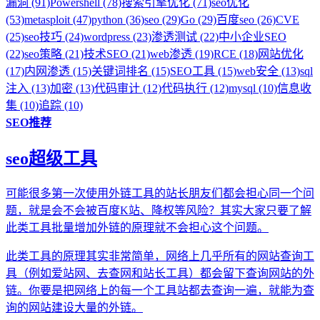
漏洞 (91)
Powershell (78)
搜索引擎优化 (71)
seo优化
(53)
metasploit (47)
python (36)
seo (29)
Go (29)
百度seo (26)
CVE
(25)
seo技巧 (24)
wordpress (23)
渗透测试 (22)
中小企业SEO
(22)
seo策略 (21)
技术SEO (21)
web渗透 (19)
RCE (18)
网站优化
(17)
内网渗透 (15)
关键词排名 (15)
SEO工具 (15)
web安全 (13)
sql
注入 (13)
加密 (13)
代码审计 (12)
代码执行 (12)
mysql (10)
信息收
集 (10)
追踪 (10)
SEO推荐
seo超级工具
可能很多第一次使用外链工具的站长朋友们都会担心同一个问
题，就是会不会被百度K站、降权等风险？其实大家只要了解
此类工具批量增加外链的原理就不会担心这个问题。
此类工具的原理其实非常简单，网络上几乎所有的网站查询工
具（例如爱站网、去查网和站长工具）都会留下查询网站的外
链。你要是把网络上的每一个工具站都去查询一遍，就能为查
询的网站建设大量的外链。