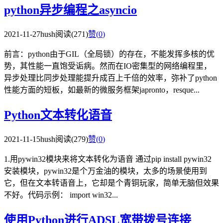
python异步编程之asyncio
2021-11-27
hush
阅读(271)
赞(
0
)
前言：python由于GIL（全局锁）的存在，不能发挥多核的优
势，其性能一直饱受诟病。然而在IO密集型的网络编程里，
异步处理比同步处理能提升成百上千倍的效率，弥补了python
性能方面的短板，如最新的微服务框架japronto，resque...
Python文本转化语音
2021-11-15
hush
阅读(279)
赞(
0
)
1.用pywin32模块来将文本转化为语音 通过pip install pywin32
安装模块，pywin32是个万金油的模块，太多的场景使用到
它，但在文本转语音上，它却是个青铜玩家，简单无脑但效果
不好。代码示例： import win32...
使用Python进行ADSL宽带拨号连接