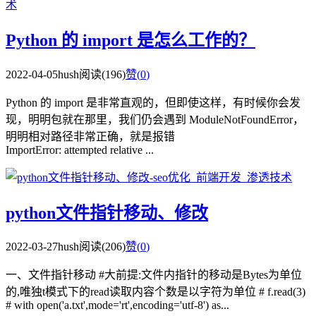
Python 的 import 是怎么工作的？
2022-04-05
hush
阅读(196)
赞(
0
)
Python 的 import 是非常直观的，但即使这样，有时候你会发
现，明明包就在那里，我们仍会遇到 ModuleNotFoundError，
明明相对路径非常正确，就是报错
ImportError: attempted relative ...
python文件指针移动、修改
2022-03-27
hush
阅读(206)
赞(
0
)
一、文件指针移动 #大前提:文件内指针的移动是Bytes为单位
的,唯独t模式下的read读取内容个数是以字符为单位 # f.read(3)
# with open('a.txt',mode='rt',encoding='utf-8') as...