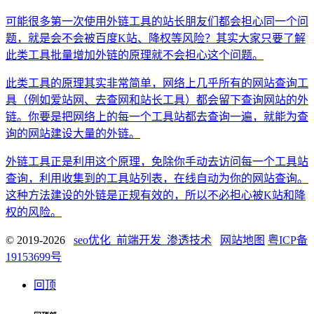
可能很多第一次使用外链工具的站长朋友们都会担心同一个问
题，就是会不会被百度K站、降权等风险？其实大家只要了解
此类工具批量增加外链的原理就不会担心这个问题。
此类工具的原理其实非常简单，网络上几乎所有的网站查询工
具（例如爱站网、去查网和站长工具）都会留下查询网站的外
链。你要是把网络上的每一个工具站都去查询一遍，就能为查
询的网站建设大量的外链。
外链工具正是利用这个原理，免除你手动去访问每一个工具站
查询，利用收集到的工具站列表，在线自动为你的网站查询。
这种方法建设的外链是正规有效的，所以不必担心被K站和降
权的风险。
© 2019-2026
seo优化_前端开发_渗透技术
网站地图
粤ICP备
19153699号
回顶