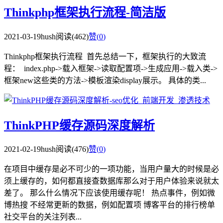
​Thinkphp框架执行流程-简洁版
2021-03-19
hush
阅读(462)
赞(
0
)
Thinkphp框架执行流程 首先总结一下，框架执行的大致流
程： index.php->载入框架->读取配置项->生成应用->载入类->
框架new这些类的方法->模板渲染display展示。 具体的类...
ThinkPHP缓存源码深度解析
2021-02-19
hush
阅读(476)
赞(
0
)
在项目中缓存是必不可少的一项功能，当用户量大的时候是必
须上缓存的，如何都直接查数据库那么对于用户体验来说就太
差了。 那么什么情况下应该使用缓存呢！ 热点事件，例如微
博热搜 不经常更新的数据，例如配置项 博客平台的排行榜单
社交平台的关注列表...