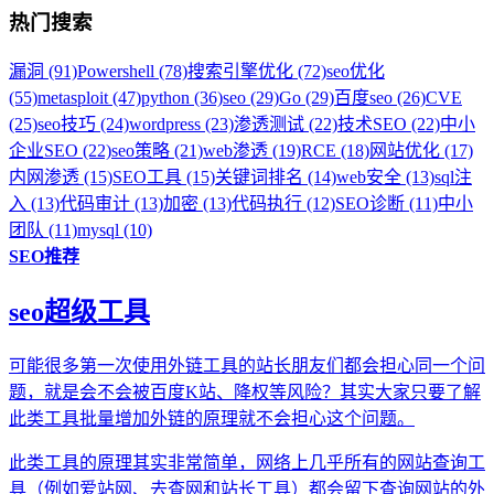
热门搜索
漏洞 (91)
Powershell (78)
搜索引擎优化 (72)
seo优化
(55)
metasploit (47)
python (36)
seo (29)
Go (29)
百度seo (26)
CVE
(25)
seo技巧 (24)
wordpress (23)
渗透测试 (22)
技术SEO (22)
中小
企业SEO (22)
seo策略 (21)
web渗透 (19)
RCE (18)
网站优化 (17)
内网渗透 (15)
SEO工具 (15)
关键词排名 (14)
web安全 (13)
sql注
入 (13)
代码审计 (13)
加密 (13)
代码执行 (12)
SEO诊断 (11)
中小
团队 (11)
mysql (10)
SEO推荐
seo超级工具
可能很多第一次使用外链工具的站长朋友们都会担心同一个问
题，就是会不会被百度K站、降权等风险？其实大家只要了解
此类工具批量增加外链的原理就不会担心这个问题。
此类工具的原理其实非常简单，网络上几乎所有的网站查询工
具（例如爱站网、去查网和站长工具）都会留下查询网站的外